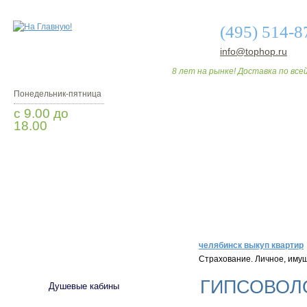
(495) 514-8
info@tophop.ru
8 лет на рынке! Доставка по всей
Понедельник-пятница
с 9.00 до
18.00
Мы Вам перезвоним
О МАГАЗИНЕ
ДО
челябинск выкуп квартир
САНТЕХНИКА
Страхование. Личное, иму
ГИПСОВОЛО
Душевые кабины