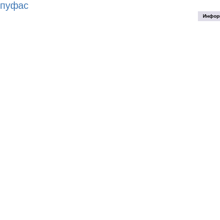
пуфас
Инфор