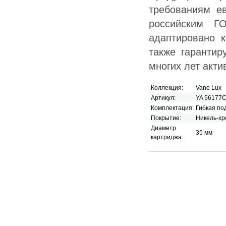
требованиям ев
российским Г
адаптировано к
также гарантир
многих лет акти
Коллекция:
Vane Lux
Артикул:
YA 56177
Комплектация:
Гибкая по
Покрытие:
Никель-хр
Диаметр
35 мм
картриджа: