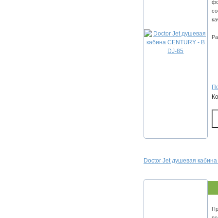
фо
со
ка
Ра
По
К
Doctor Jet душевая кабин
Пр
по