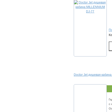
По
К
Doctor Jet душевая кабин
Ги
с 
Ос