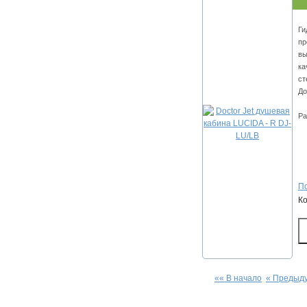
Ги
пр
вы
ка
ст
До
Ра
По
К
«« В начало
« Предыд