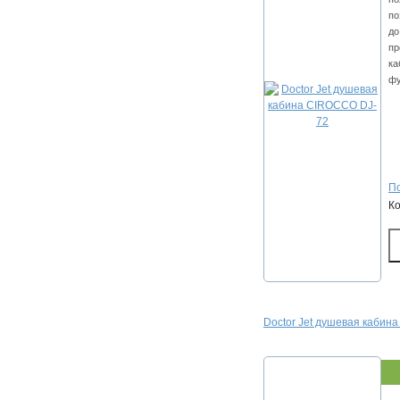
по
до
пр
ка
фу
По
К
Doctor Jet душевая каби