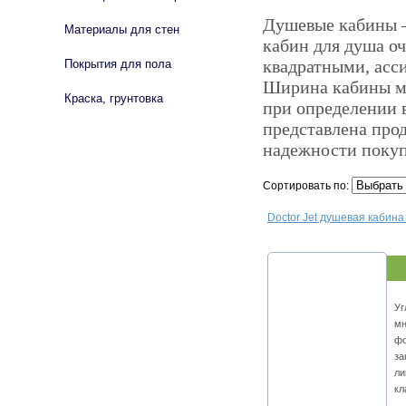
Душевые кабины –
Материалы для стен
кабин для душа о
квадратными, асс
Покрытия для пола
Ширина кабины мо
Краска, грунтовка
при определении 
представлена про
надежности покуп
Сортировать по:
Doctor Jet душевая кабин
Уг
мн
фо
за
ли
кл