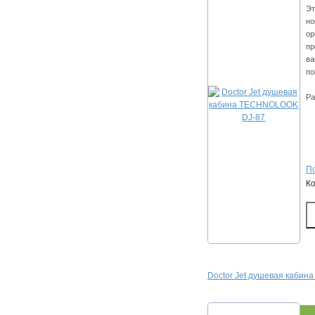
Эт
но
ор
пр
ва
по
Ра
По
К
Doctor Jet душевая кабина