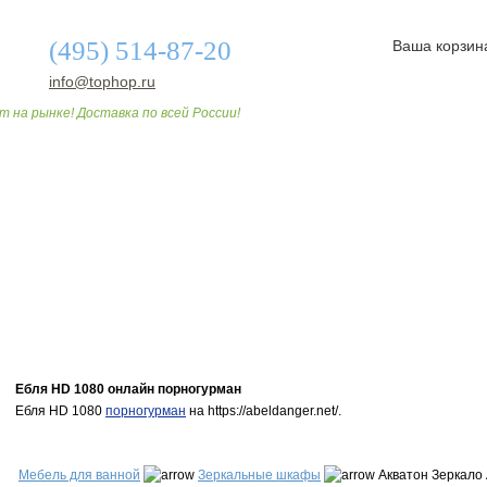
(495) 514-87-20
Ваша корзин
info@tophop.ru
т на рынке! Доставка по всей России!
О МАГАЗИНЕ
ДОСТАВКА И ОПЛАТА
СТАТЬИ
Ебля HD 1080 онлайн порногурман
Ебля HD 1080
порногурман
на https://abeldanger.net/.
Мебель для ванной
Зеркальные шкафы
Акватон Зеркало 