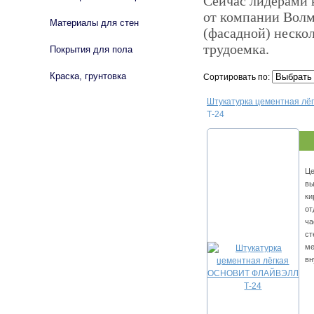
Сейчас лидерами 
от компании Волм
Материалы для стен
(фасадной) нескол
трудоемка.
Покрытия для пола
Краска, грунтовка
Сортировать по:
Штукатурка цементная л
Т-24
Це
вы
ки
от
ча
ст
ме
вн