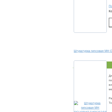
По
К
Штукатурка гипсовая МН
Дл
по
вл
ме
Ра
То