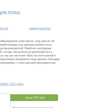
ЛЯ ПОЛА)
ый пол
Цементный пол
йматериалов очень просто, ведь цена на эти
имый материал для идеально ровного пола.
еди производителей. Наиболее популярные
 составу они делятся на цементный пол и
ла, так как она может быть толстой основой и
овременных материалов сверх прочна, благодаря
и помещениях с очень высокой проходимостью.
ГЛИMC-S3X (25кг)
Цена:
437 руб.