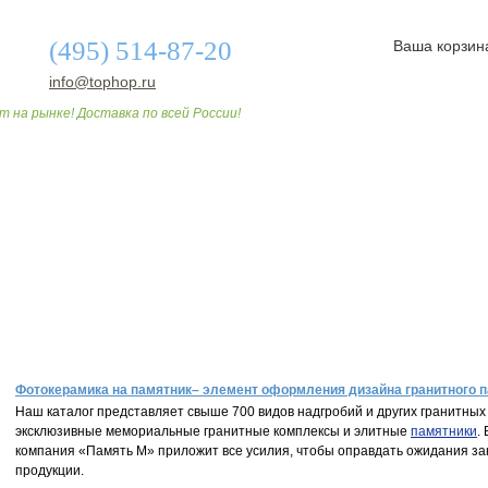
(495) 514-87-20
Ваша корзин
info@tophop.ru
т на рынке! Доставка по всей России!
О МАГАЗИНЕ
ДОСТАВКА И ОПЛАТА
СТАТЬИ
Фотокерамика на памятник– элемент оформления дизайна гранитного п
Наш каталог представляет свыше 700 видов надгробий и других гранитных 
эксклюзивные мемориальные гранитные комплексы и элитные
памятники
.
компания «Память М» приложит все усилия, чтобы оправдать ожидания зак
продукции.