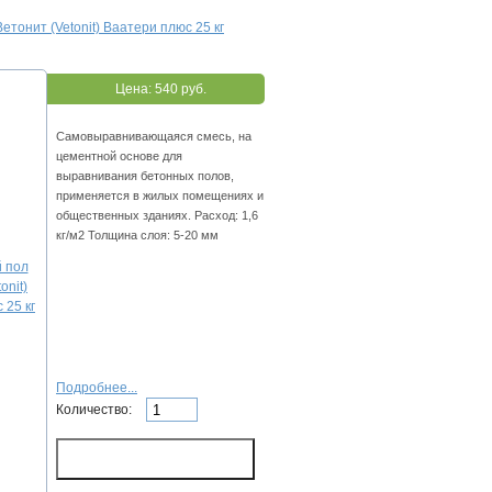
етонит (Vetonit) Ваатери плюс 25 кг
Цена:
540 руб.
Cамовыравнивающаяся смесь, на
цементной основе для
выравнивания бетонных полов,
применяется в жилых помещениях и
общественных зданиях. Расход: 1,6
кг/м2 Толщина слоя: 5-20 мм
Подробнее...
Количество: