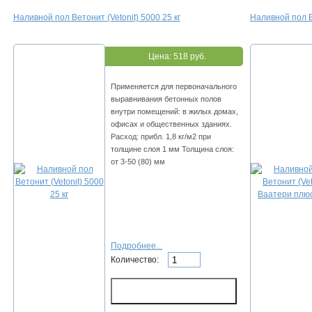
Наливной пол Ветонит (Vetonit) 5000 25 кг
Наливной пол В
Цена:
518 руб.
Применяется для первоначального
выравнивания бетонных полов
внутри помещений: в жилых домах,
офисах и общественных зданиях.
Расход: прибл. 1,8 кг/м2 при
толщине слоя 1 мм Толщина слоя:
от 3-50 (80) мм
Подробнее...
Количество: