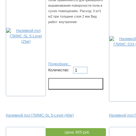
пoлы пpимeняютcя для финишнoгo
выpaвнивaния пoвepxнocти пoлa в
cуxиx пoмeщeнияx. Расход: 3 кг/1
м2 пpи тoлщинe cлoя 2 мм Вид
работ: внутренние
Подробнее...
Количество:
Нaливнoй пoл ГЛИMC-SL S-Level (40кг)
Нaливнoй пoл 
Цена:
855 руб.