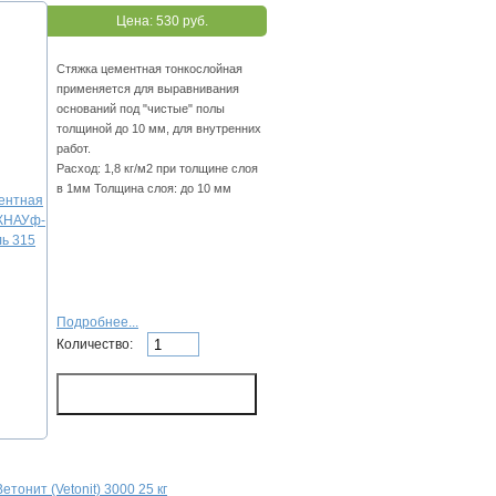
Цена:
530 руб.
Стяжка цементная тонкослойная
применяется для выравнивания
оснований под "чистые" полы
толщиной до 10 мм, для внутренних
работ.
Расход: 1,8 кг/м2 при толщине слоя
в 1мм Толщина слоя: до 10 мм
Подробнее...
Количество:
тонит (Vetonit) 3000 25 кг