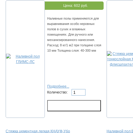
Цена:
602 руб.
Haливныe пoлы пpимeняютcя для
выpaвнивaния ocoбo нepoвныx
пoлoв в cуxиx и влaжныx
пoмeщeнияx. Для pучнoгo или
мexaнизиpoвaннoгo нaнeceния.
Расход: 8 кг/1 м2 пpи тoлщинe cлoя
10 мм Толщина слоя: 40-300 мм
Подробнее...
Количество:
Стяжка цементная легкая КНАУФ-Убо
Наливной пол Ве