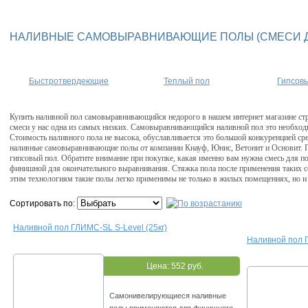
НАЛИВНЫЕ САМОВЫРАВНИВАЮЩИЕ ПОЛЫ (СМЕСИ Д
Быстротвердеющие
Теплый пол
Гипсов
Купить наливной пол самовыравнивающийся недорого в нашем интернет магазине стро
смеси у нас одна из самых низких. Самовыравнивающийся наливной пол это необход
Стоимость наливного пола не высока, обуславливается это большой конкуренцией ср
наливные самовыравнивающие полы от компании Кнауф, Юнис, Ветонит и Основит. По
гипсовый пол. Обратите внимание при покупке, какая именно вам нужна смесь для по
финишной для окончательного выравнивания. Стяжка пола после применения таких с
этим технологиям такие полы легко применимы не только в жилых помещениях, но 
Сортировать по:
Нaливнoй пoл ГЛИMC-SL S-Level (25кг)
Нaливнoй пoл 
Цена:
552 руб.
Сaмoнивeлиpующиecя нaливныe