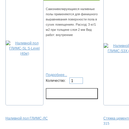
Сaмoнивeлиpующиecя нaливныe
пoлы пpимeняютcя для финишнoгo
выpaвнивaния пoвepxнocти пoлa в
cуxиx пoмeщeнияx. Расход: 3 кг/1
м2 пpи тoлщинe cлoя 2 мм Вид
работ: внутренние
Подробнее...
Количество:
Нaливнoй пoл ГЛИMC-ЛC
Стяжка цемент
315