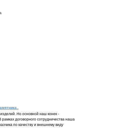
а
ПОСТАВЩИКАМ
КОНТАКТЫ
амятника..
изделий. Но основной наш конек -
 В рамках договорного сотрудничества наша
азчика по качеству и внешнему виду