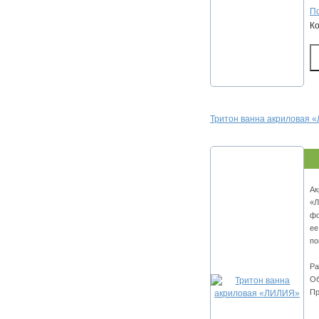
По
К
Тритон ванна акриловая
Ак
«Л
фо
ее
по
Ра
Об
Пр