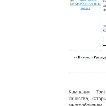
Ра
Об
Пр
По
К
«« В начало
« Предыд
Компания Трит
качества, кото
многообразием