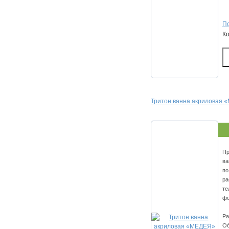
По
К
Тритон ванна акриловая
Пр
ва
по
ра
те
ф
Ра
Об