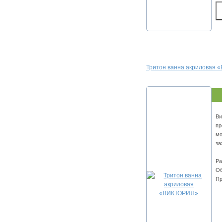
Тритон ванна акриловая
Ви
пр
мо
за
Ра
Об
Пр