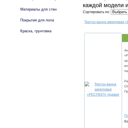
каждой модели 
Материалы для стен
Сортировать по:
Покрытия для пола
Тритон ванна акриловая 
Краска, грунтовка
Ак
«Р
це
мо
па
Ра
Об
Пр
По
К