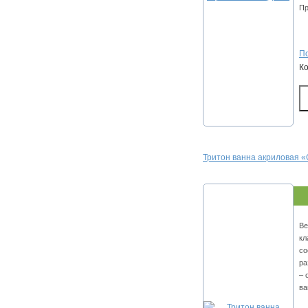
Пр
По
К
Тритон ванна акриловая 
Ве
кл
со
ра
– 
ва