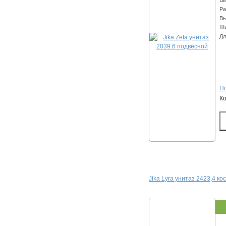
Вы
Ра
Вы
Ши
Дл
По
К
Jika Lyra унитаз 2423,4 кос