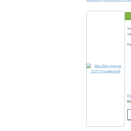
Ун
те
Ра
По
К