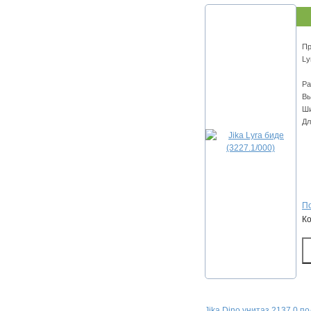
Пр
Ly
Ра
Вы
Ши
Дл
По
К
Jika Dino унитаз 2137.0 п