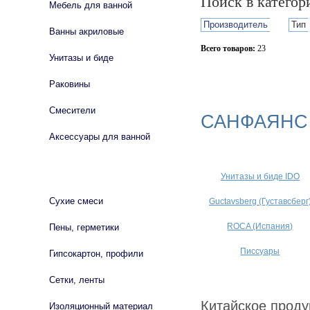
Поиск в катего
Мебель для ванной
Производитель
Тип
Ванны акриловые
Всего товаров:
23
Унитазы и биде
Сбросить фильтр
Раковины
Смесители
САНФАЯНС
Аксессуары для ванной
СТРОЙМАТЕРИАЛЫ
Унитазы и биде IDO
Сухие смеси
Guctavsberg (Густавсберг
ROCA (Испания)
Пены, герметики
Писсуары
Гипсокартон, профили
Сетки, ленты
Китайское проду
Изоляционный материал