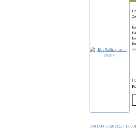
Пр
Ze
Вы
Ра
Вы
Ши
Дл
По
К
Jika Lyra биде (3227.1/000)