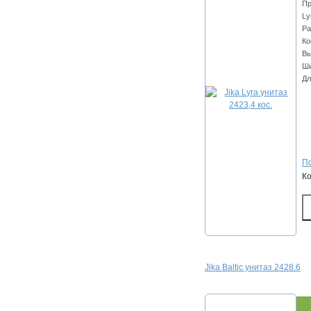
Пр
Ly
Ра
Ко
Вы
Ши
Дл
По
К
Jika Baltic унитаз 2428.6