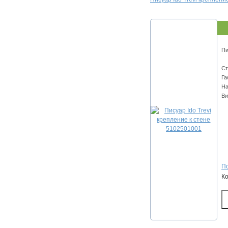
Пи
Ст
Га
На
Ви
По
К