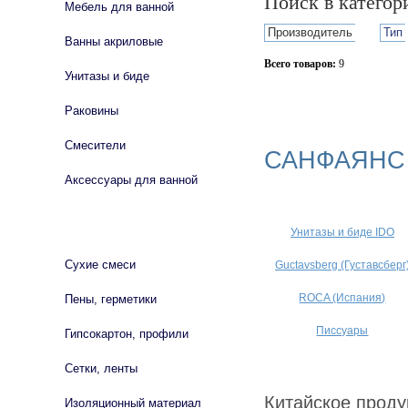
Поиск в катего
Мебель для ванной
Производитель
Тип
Ванны акриловые
Всего товаров:
9
Унитазы и биде
Сбросить фильтр
Раковины
Смесители
САНФАЯНС
Аксессуары для ванной
СТРОЙМАТЕРИАЛЫ
Унитазы и биде IDO
Сухие смеси
Guctavsberg (Густавсберг
ROCA (Испания)
Пены, герметики
Писсуары
Гипсокартон, профили
Сетки, ленты
Китайское проду
Изоляционный материал