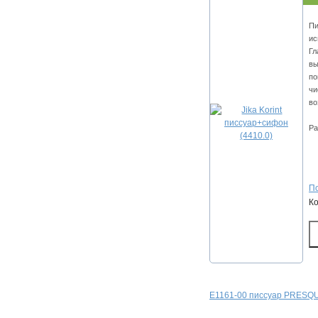
Пи
ис
Гл
вы
по
чи
во
Ра
По
К
E1161-00 писсуар PRESQU