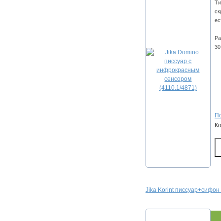
Ти
ск
ес
Ра
30
По
К
Jika Korint писсуар+сифон 