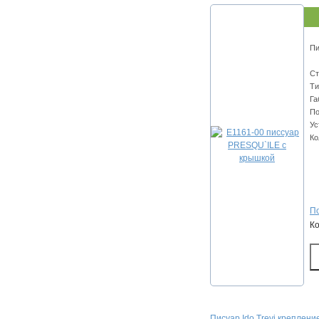
Пи
Ст
Ти
Га
По
Ус
Ко
По
К
Писуар Ido Trevi креплени