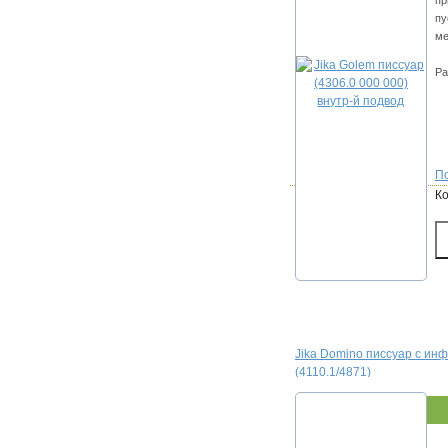
пр
пу
ме
Ра
По
К
Jika Domino писсуар с ин
(4110.1/4871)