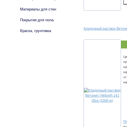
Материалы для стен
Покрытия для пола
Кладочный раствор Ветонит 
Краска, грунтовка
Цв
пр
ке
ки
от
ки
По