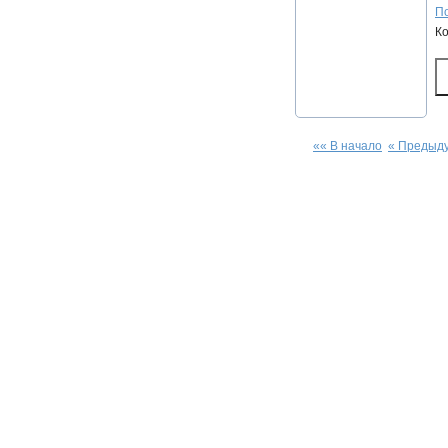
По
К
«« В начало
« Предыд