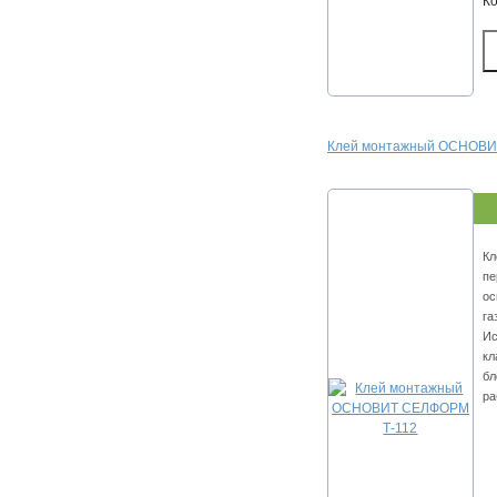
К
Клей монтажный ОСНОВИ
Кл
пе
ос
га
Ис
кл
бл
ра