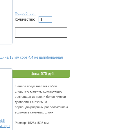
Подробнее...
Количество:
щина 18 мм сорт 4/4 не шлифованная
Цена:
575 руб.
фанера представляет собой
слоистую клееную конструкцию
состоящая из трех и более листов
древесины с взаимно
перпендикулярным расположением
волокон в смежных слоях.
Размер: 1525х1525 мм