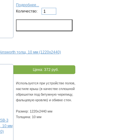
Подробнее...
Количество:
insworth толщ. 10 мм (1220х2440)
Цена:
372 руб.
Используется при устройстве полов,
настиле крыш (в качестве сплошной
обрешетки под битумную черепицу,
фальцевую кровлю) и обивке стен.
Размер: 1220х2440 мм
Толщина: 10 мм