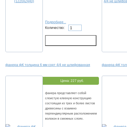
Подробнее...
Количество:
фанера фК толщина 6 мм сорт 4/4 не шлифованная
фанера фК тол
Цена:
227 руб.
фанера представляет собой
слоистую клееную конструкцию
состоящая из трех и более листов
древесины с взаимно
перпендикулярным расположением
волокон в смежных слоях.