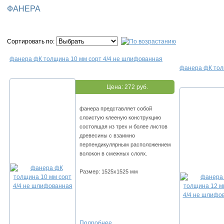
ФАНЕРА
Сортировать по:
фанера фК толщина 10 мм сорт 4/4 не шлифованная
фанера фК тол
Цена:
272 руб.
фанера представляет собой
слоистую клееную конструкцию
состоящая из трех и более листов
древесины с взаимно
перпендикулярным расположением
волокон в смежных слоях.
Размер: 1525х1525 мм
Подробнее...