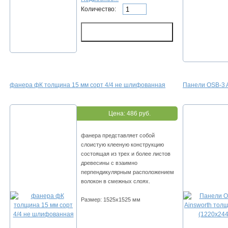
Количество:
фанера фК толщина 15 мм сорт 4/4 не шлифованная
Панели OSB-3 A
Цена:
486 руб.
фанера представляет собой
слоистую клееную конструкцию
состоящая из трех и более листов
древесины с взаимно
перпендикулярным расположением
волокон в смежных слоях.
Размер: 1525х1525 мм