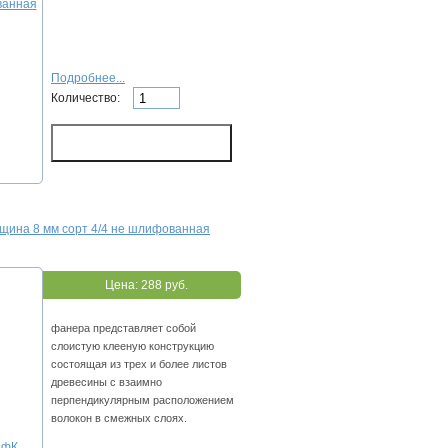
Подробнее...
Количество:
щина 8 мм сорт 4/4 не шлифованная
Цена:
288 руб.
фанера представляет собой
слоистую клееную конструкцию
состоящая из трех и более листов
древесины с взаимно
перпендикулярным расположением
волокон в смежных слоях.