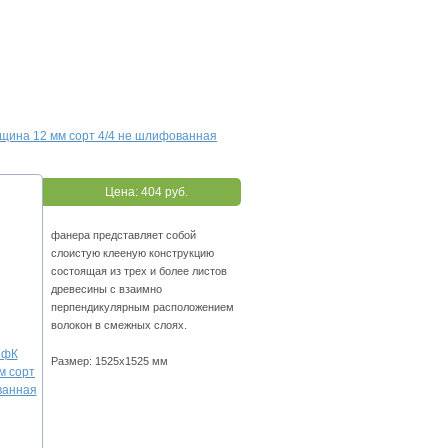
щина 12 мм сорт 4/4 не шлифованная
Цена:
404 руб.
фанера представляет собой
слоистую клееную конструкцию
состоящая из трех и более листов
древесины с взаимно
перпендикулярным расположением
волокон в смежных слоях.
Размер: 1525х1525 мм