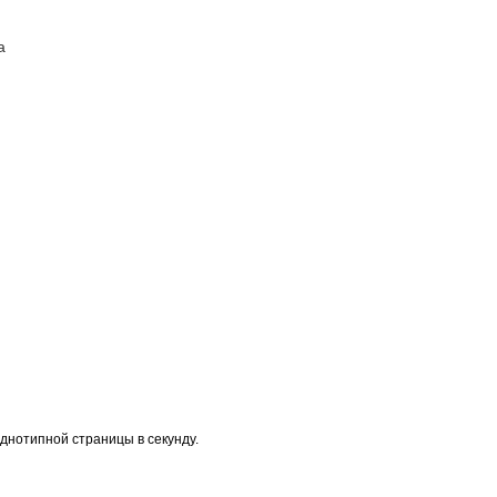
а
ПОСТАВЩИКАМ
КОНТАКТЫ
днотипной страницы в секунду.