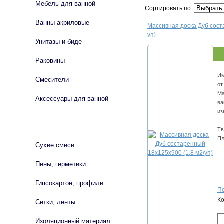
Мебель для ванной
Сортировать по:
Ванны акриловые
Массивная доска Дуб сост
уп)
Унитазы и биде
Раковины
Им
Смесители
от
Ма
Аксессуары для ванной
ва
из
СТРОЙМАТЕРИАЛЫ
Тв
Пл
Сухие смеси
Пены, герметики
Гипсокартон, профили
По
К
Сетки, ленты
Изоляционный материал