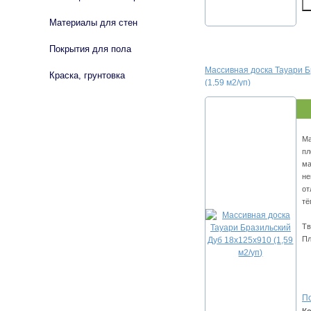
Материалы для стен
Покрытия для пола
Массивная доска Тауари Б
Краска, грунтовка
(1,59 м2/уп)
Ма
пл
ма
не
от
тё
Тв
Пл
По