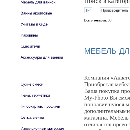
Поиск в катего
Мебель для ванной
Тип
Производитель
Ванны акриловые
Всего товаров:
30
Унитазы и биде
Сбросить фильтр
Раковины
Смесители
МЕБЕЛЬ ДЛ
Аксессуары для ванной
СТРОЙМАТЕРИАЛЫ
Компания «Аквато
Приобретая мебел
Сухие смеси
Ваша покупка про
Пены, герметики
My-Photo Вы смож
понравившуюся мод
Гипсокартон, профили
дополнительными 
магазина. Мебель
Сетки, ленты
отличается прево
Изоляционный материал