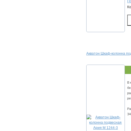
По
К
Акватон Шкаф-колонна по
В 
бе
ра
ре
Ра
34