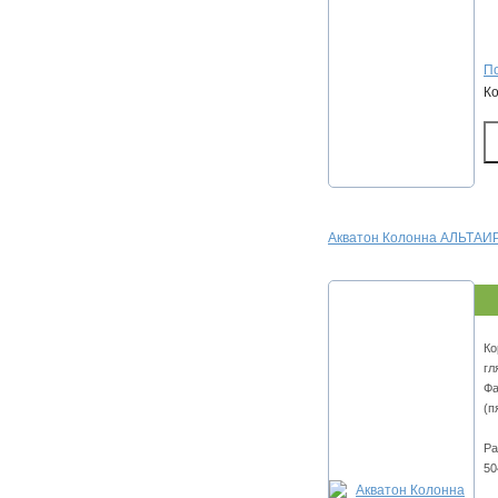
По
К
Акватон Колонна АЛЬТАИ
Ко
гл
Фа
(п
Ра
50