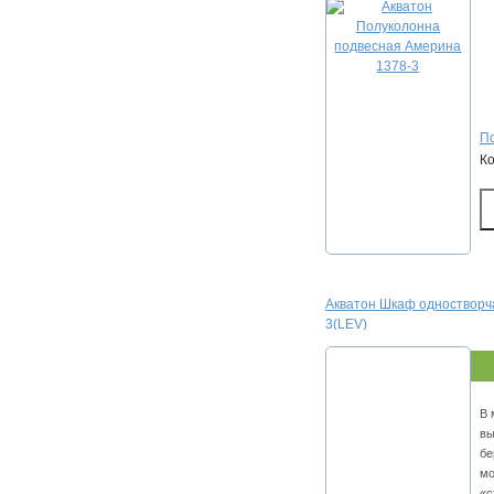
По
К
Акватон Шкаф одностворч
3(LEV)
В 
вы
бе
мо
«с