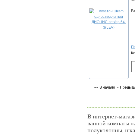
Ра
По
К
«« В начало
« Предыд
В интернет-магаз
ванной комнаты «
полуколонны, шка