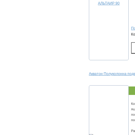
По
К
Акватон Полуколонна под
Ко
ящ
по
по
Ра