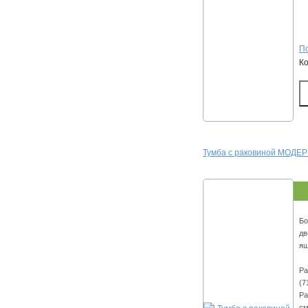
По
К
Тумба с раковиной МОДЕР
Бо
дв
ящ
Ра
(7
Ра
см