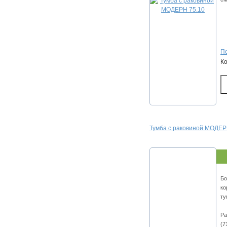
По
К
Тумба с раковиной МОДЕРН
Бо
ко
ту
Ра
(7