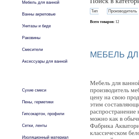
Поиск в катего
Мебель для ванной
Тип
Производитель
Ванны акриловые
Всего товаров:
12
Унитазы и биде
Сбросить фильтр
Раковины
Смесители
МЕБЕЛЬ ДЛ
Аксессуары для ванной
СТРОЙМАТЕРИАЛЫ
Мебель для ванной
производитель ме
Сухие смеси
цену на свою прод
Пены, герметики
этим составляющи
распространение н
Гипсокартон, профили
можно как в обычн
Фабрика Акватория
Сетки, ленты
классическом бело
Изоляционный материал