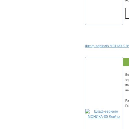
К
Шкаф-зеркало МОНИКА-85
Ве
зе
по
шк
Ра
Гх