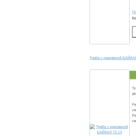
По
К
Тумба с раковиной БАЙКАЛ
Ту
дв
Ра
см
Ра
см