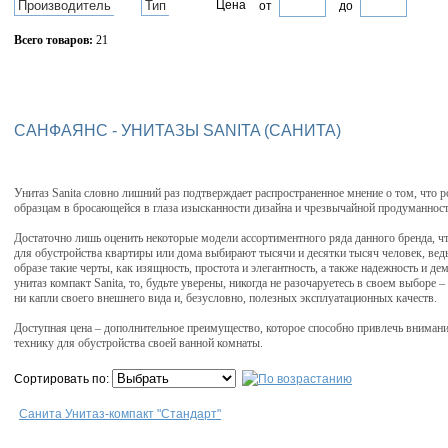
Производитель
Тип
Цена
от
до
Всего товаров:
21
Сбросить фильтр
САНФАЯНС - УНИТАЗЫ SANITA (САНИТА)
Унитаз Sanita словно лишний раз подтверждает распространенное мнение о том, что р
образцам в бросающейся в глаза изысканности дизайна и чрезвычайной продуманност
Достаточно лишь оценить некоторые модели ассортиментного ряда данного бренда, ч
для обустройства квартиры или дома выбирают тысячи и десятки тысяч человек, ведь
образе такие черты, как изящность, простота и элегантность, а также надежность и д
унитаз компакт Sanita, то, будьте уверены, никогда не разочаруетесь в своем выборе 
ни капли своего внешнего вида и, безусловно, полезных эксплуатационных качеств.
Доступная цена – дополнительное преимущество, которое способно привлечь внима
технику для обустройства своей ванной комнаты.
Сортировать по:
Санита Унитаз-компакт "Стандарт"