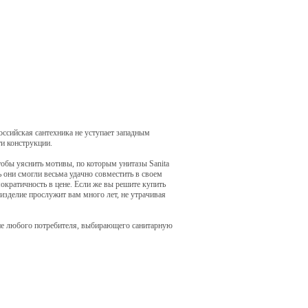
оссийская сантехника не уступает западным
и конструкции.
тобы уяснить мотивы, по которым унитазы Sanita
 они смогли весьма удачно совместить в своем
емократичность в цене. Если же вы решите купить
– изделие прослужит вам много лет, не утрачивая
ние любого потребителя, выбирающего санитарную