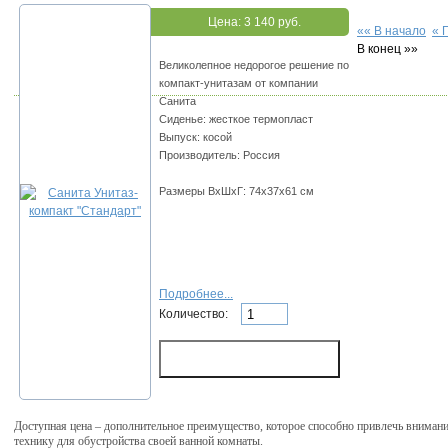
Цена:
3 140 руб.
«« В начало
« 
В конец »»
Великолепное недорогое решение по
компакт-унитазам от компании
Санита
Сиденье: жесткое термопласт
Выпуск: косой
Производитель: Россия
Размеры ВхШхГ: 74x37x61 см
Подробнее...
Количество:
Доступная цена – дополнительное преимущество, которое способно привлечь внима
технику для обустройства своей ванной комнаты.