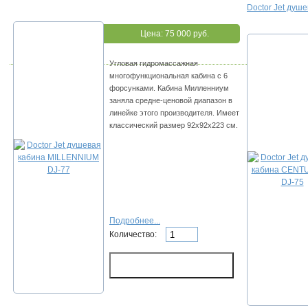
Doctor Jet душ
Цена:
75 000 руб.
Угловая гидромассажная
многофункциональная кабина с 6
форсунками. Кабина Милленниум
заняла средне-ценовой диапазон в
линейке этого производителя. Имеет
классический размер 92х92х223 см.
Подробнее...
Количество: