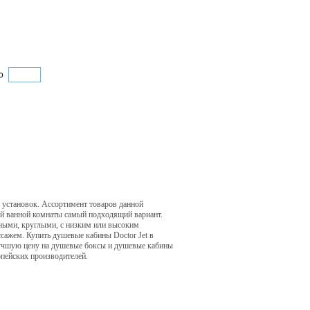
о
х установок. Ассортимент товаров данной
ей ванной комнаты самый подходящий вариант.
ными, круглыми, с низким или высоким
ажем. Купить душевые кабины Doctor Jet в
лучшую цену на душевые боксы и душевые кабины
пейских производителей.