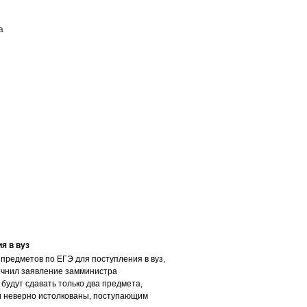
а
ПОСТАВЩИКАМ
КОНТАКТЫ
я в вуз
 предметов по ЕГЭ для поступления в вуз,
чнил заявление замминистра
будут сдавать только два предмета,
и неверно истолкованы, поступающим