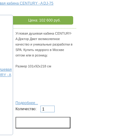
евая кабина CENTURY - A DJ-75
Цена:
102 600 руб.
Угловая душевая кабина CENTURY-
A Доктор Джет великолепное
качество и уникальные разработки в
SPA. Купить недорого в Москве
оптом или в розницу.
Размер 101х92х218 см
Подробнее...
Количество: