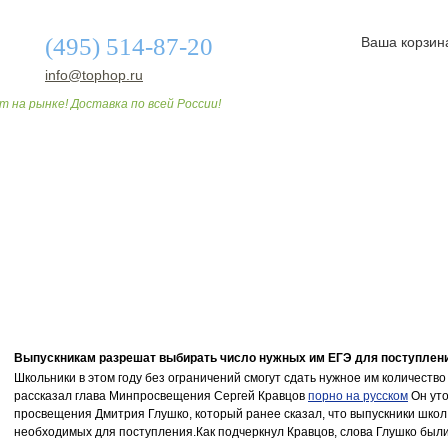
(495) 514-87-20
Ваша корзин
info@tophop.ru
т на рынке! Доставка по всей России!
О МАГАЗИНЕ
ДОСТАВКА И ОПЛАТА
СТАТЬИ
Выпускникам разрешат выбирать число нужных им ЕГЭ для поступлени
Школьники в этом году без ограничений смогут сдать нужное им количество
рассказал глава Минпросвещения Сергей Кравцов
порно на русском
Он уто
просвещения Дмитрия Глушко, который ранее сказал, что выпускники школ 
необходимых для поступления.Как подчеркнул Кравцов, слова Глушко был