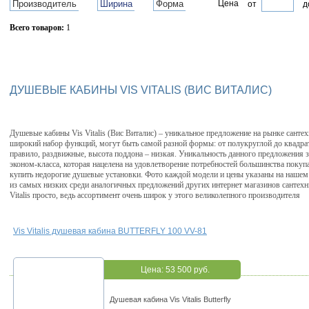
Производитель
Ширина
Форма
Цена
от
д
Всего товаров:
1
Сбросить фильтр
ДУШЕВЫЕ КАБИНЫ VIS VITALIS (ВИС ВИТАЛИС)
Душевые кабины Vis Vitalis (Вис Виталис) – уникальное предложение на рынке санте
широкий набор функций, могут быть самой разной формы: от полукруглой до квадрат
правило, раздвижные, высота поддона – низкая. Уникальность данного предложения з
эконом-класса, которая нацелена на удовлетворение потребностей большинства поку
купить недорогие душевые установки. Фото каждой модели и цены указаны на нашем с
из самых низких среди аналогичных предложений других интернет магазинов сантехн
Vitalis просто, ведь ассортимент очень широк у этого великолепного производителя
Vis Vitalis душевая кабина BUTTERFLY 100 VV-81
Цена:
53 500 руб.
Душевая кабина Vis Vitalis Butterfly