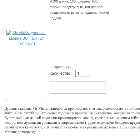
R100 длина: 100, ширина: 100;
форма: полукруглые, тип дверей:
раздвижные, высота поддона: низкий
поддон.
Подробнее...
Количество:
Душевые кабины Vis Vitalis отличаются прочностью, влагозащищенностью, устойчив
100х100 см, 90х90 см. Это самые удобные и практичные устройства, которые неприх
Купить кабинки данной компании-производителя можно, сделав заказ на нашем сайте
недорогими душевыми уголками и современными гидромассажными боксами, предст
гарантируем качество и долговечность службы всех реализуемых товаров. Лучшие цена
Москве до подъезда.