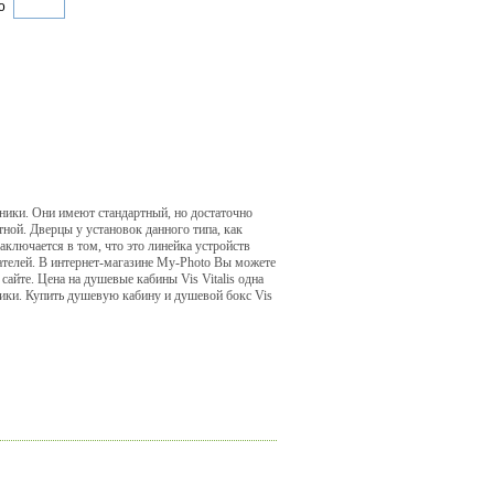
о
хники. Они имеют стандартный, но достаточно
ной. Дверцы у установок данного типа, как
аключается в том, что это линейка устройств
пателей. В интернет-магазине My-Photo Вы можете
айте. Цена на душевые кабины Vis Vitalis одна
ики. Купить душевую кабину и душевой бокс Vis