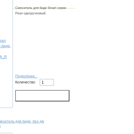
Смеситель для биде Smart серии
Реал одноручковый.
Подробнее...
Количество:
еситель для биде, без д/к
R