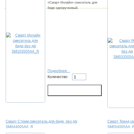
«Смарт-Инлайн» смеситель для
биде одноручковый.
Подробнее...
Количество:
Смарт Стрим смеситель для биде, без д/к
Смарт Тренд см
SM044005AA_R
SM054005AA_