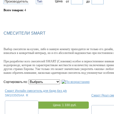
Производитель
Тип
Цена
от
до
Всего товаров:
4
Сбросить фильтр
СМЕСИТЕЛИ SMART
Выбор смесителя на кухню, либо в ванную комнату приходится не только его дизайн,
вписаться в конкретный интерьер, но и его абсолютной надежностью при постоянном 
При разработке всех смесителей SMART (Словения) особое и первостепенное вниман
водопроводе, которая по характеристикам жесткости и количеству включенных приме
других странах Европы. Уже только это может значительно укоротить «жизнь» любог
важно обратить внимание, насколько адаптирован смеситель под упомянутые особенн
Сортировать по:
Смарт Инлайн смеситель для биде,без д/к
SM103505AA_R
Смарт Реал см
Цена:
1 330 руб.