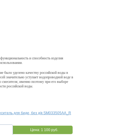
 функциональность и способность изделия
использовании.
ие было уделено качеству российской воды в
сей значительно уступает водопроводной воде в
о смесителя; именно поэтому при его выборе
ости российской воды.
еситель для биде, без д/к SM033505AA_R
Цена:
1 100 руб.