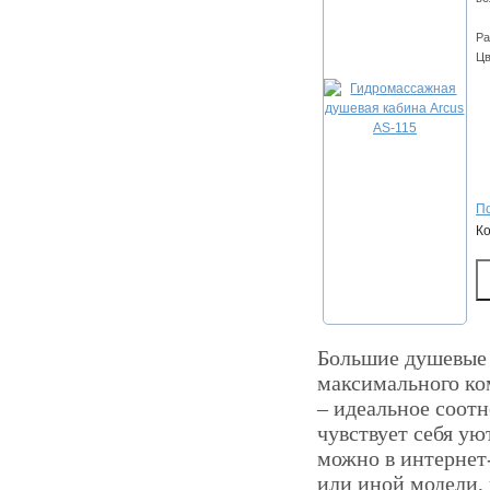
Ра
Цв
По
К
Большие душевые 
максимального ко
– идеальное соот
чувствует себя ую
можно в интернет-
или иной модели,