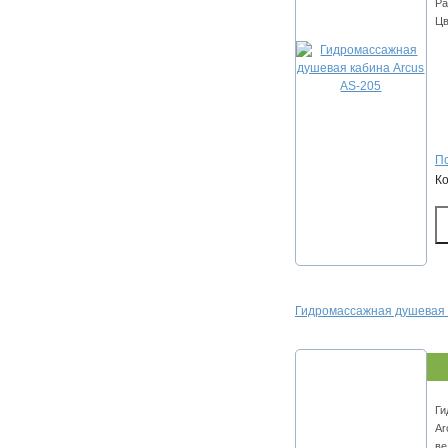
Ра
Цв
По
К
Гидромассажная душевая 
Ги
Ar
ве