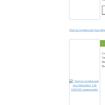
Унитаз подвесной Axa Atm
Ст
Га
Ви
Вы