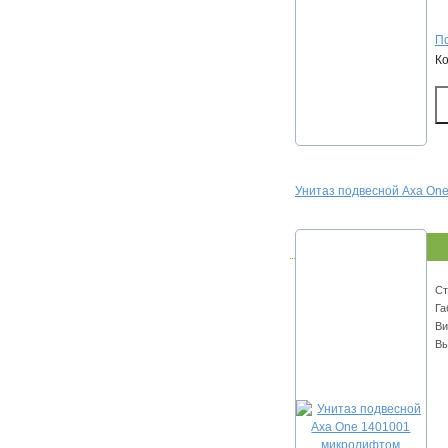
По
К
Унитаз подвесной Axa On
Ст
Га
Ви
Вы