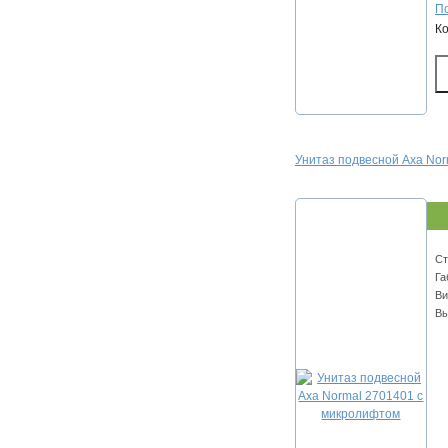
По
К
Унитаз подвесной Axa No
Ст
Га
Ви
Вы