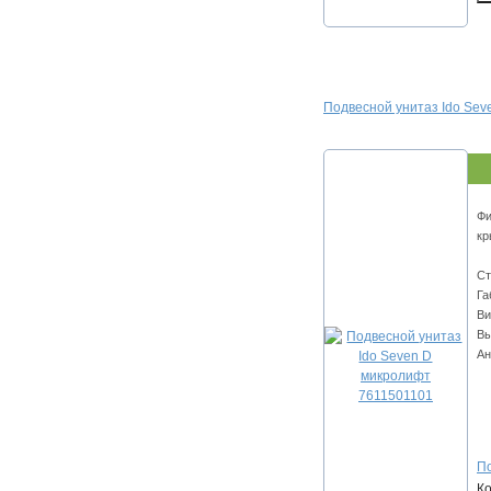
Подвесной унитаз Ido Se
Фи
кр
Ст
Га
Ви
Вы
Ан
По
К