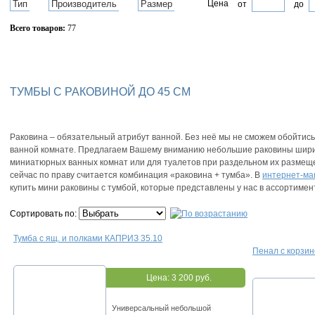
Тип
Производитель
Размер
Цена
от
до
Всего товаров:
77
Сбросить фильтр
ТУМБЫ С РАКОВИНОЙ ДО 45 СМ
Раковина – обязательный атрибут ванной. Без неё мы не сможем обойтис
ванной комнате. Предлагаем Вашему вниманию небольшие раковины шири
миниатюрных ванных комнат или для туалетов при раздельном их размеще
сейчас по праву считается комбинация «раковина + тумба». В
интернет-ма
купить мини раковины с тумбой, которые представлены у нас в ассортимен
Сортировать по:
Тумба с ящ. и полками КАПРИЗ 35.10
Пенал с корзи
Цена:
3 200 руб.
Универсальный небольшой