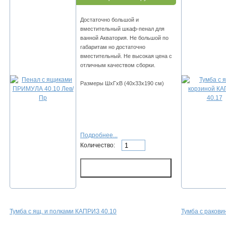
Достаточно большой и
вместительный шкаф-пенал для
ванной Акватория. Не большой по
габаритам но достаточно
вместительный. Не высокая цена с
отличным качеством сборки.
Размеры ШхГхВ (40х33х190 см)
Подробнее...
Количество:
Тумба с ящ. и полками КАПРИЗ 40.10
Тумба с ракови