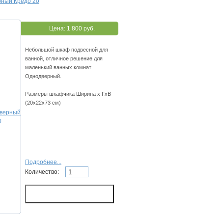
ный Кредо 20
Цена:
1 800 руб.
Небольшой шкаф подвесной для
ванной, отличное решение для
маленький ванных комнат.
Однодверный.
Размеры шкафчика Ширина х ГхВ
(20х22х73 см)
Подробнее...
Количество: