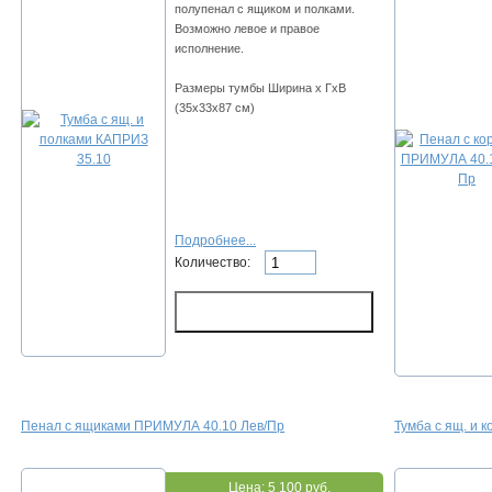
полупенал с ящиком и полками.
Возможно левое и правое
исполнение.
Размеры тумбы Ширина х ГхВ
(35х33х87 см)
Подробнее...
Количество:
Пенал с ящиками ПРИМУЛА 40.10 Лев/Пр
Тумба с ящ. и 
Цена:
5 100 руб.