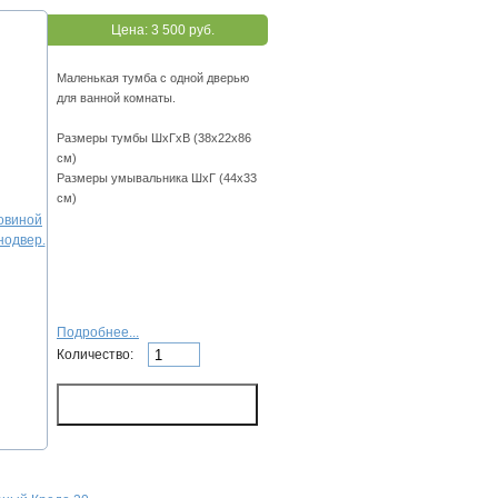
Цена:
3 500 руб.
Маленькая тумба с одной дверью
для ванной комнаты.
Размеры тумбы ШхГхВ (38х22х86
см)
Размеры умывальника ШхГ (44х33
см)
Подробнее...
Количество: