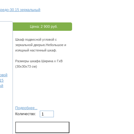
Кредо-30.15 зеркальный
Цена:
2 900 руб.
Шкаф подвесной угловой с
зеркальной дверью.Небольшое и
изящный настенный шкаф.
Размеры шкафа Ширина х ГхВ
(30х30х73 см)
Подробнее...
Количество: