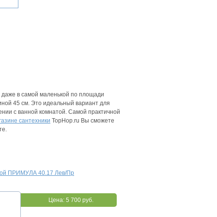
ь даже в самой маленькой по площади
ной 45 см. Это идеальный вариант для
нии с ванной комнатой. Самой практичной
газине сантехники
TopHop.ru Вы сможете
те.
ной ПРИМУЛА 40.17 Лев/Пр
Цена:
5 700 руб.