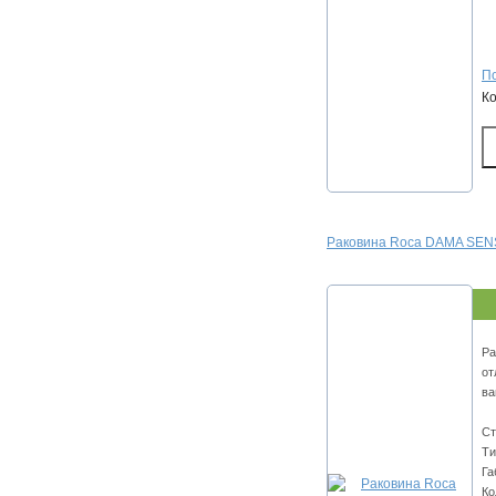
По
К
Раковина Roca DAMA SEN
Ра
от
ва
Ст
Ти
Га
Ко