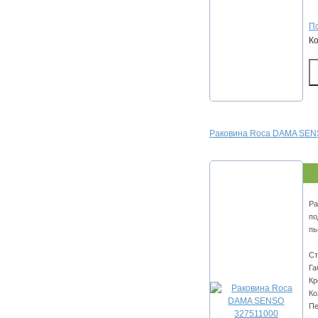
По
К
Раковина Roca DAMA SEN
Ра
по
пь
Ст
Га
Кр
Ко
Пе