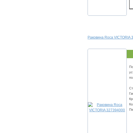
Раковина Roca VICTORIA 
По
ус
по
Ст
Га
Кр
Ко
Пе