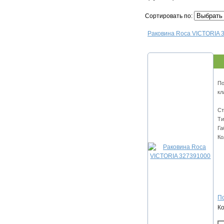
Сортировать по:
Раковина Roca VICTORIA 
По
кл
Ст
Ти
Га
Ко
По
К