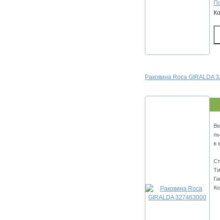
По
К
Раковина Roca GIRALDA 
Ве
пь
в 
Ст
Ти
Га
Ко