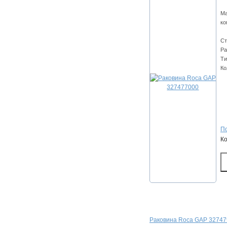
Ма
ко
Ст
Ра
Ти
Ко
По
К
Раковина Roca GAP 3274