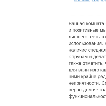
«« В начало
« Предыд
Ванная комната 
и позитивные мы
лишнего, есть т
использования. 
наличие специал
к трубам и дела
также отметить,
для ванн изгота
ними крайне ред
неприятности. С
верно долгие го
функциональнос