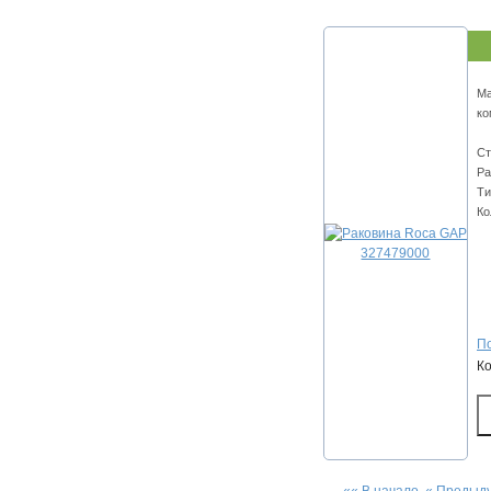
Ма
ко
Ст
Ра
Ти
Ко
По
К