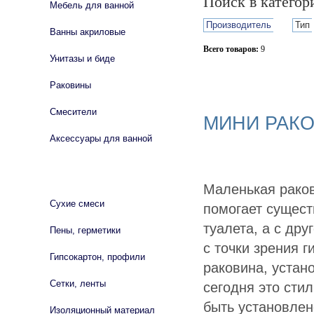
Поиск в катего
Мебель для ванной
Производитель
Тип
Ванны акриловые
Всего товаров:
9
Унитазы и биде
Сбросить фильтр
Раковины
Смесители
МИНИ РАК
Аксессуары для ванной
СТРОЙМАТЕРИАЛЫ
Маленькая раков
Сухие смеси
помогает сущест
туалета, а с дру
Пены, герметики
с точки зрения 
Гипсокартон, профили
раковина, устан
Сетки, ленты
сегодня это сти
быть установлен
Изоляционный материал