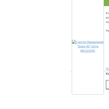
В 
ру
по
Ра
По
К