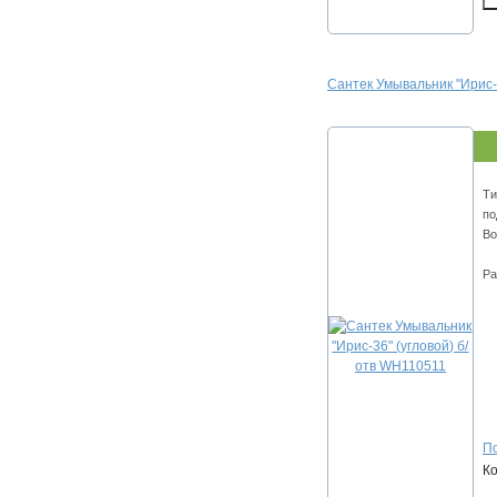
Сантек Умывальник "Ирис-
Ти
по
Во
Ра
По
К