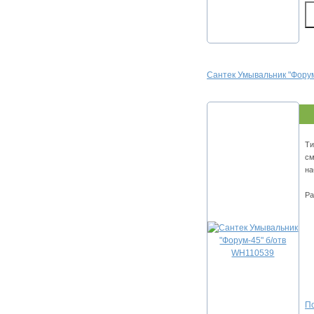
Сантек Умывальник "Фору
Ти
см
на
Ра
По