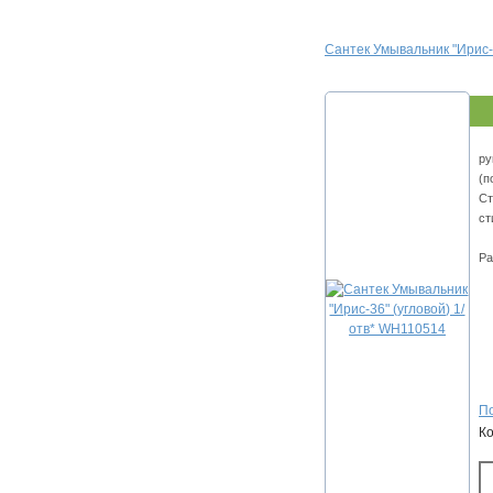
Сантек Умывальник "Ирис-
ру
(п
Ст
ст
Ра
По
К