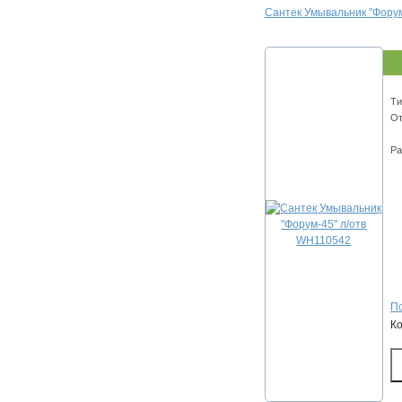
Сантек Умывальник "Фору
Ти
От
Ра
По
К