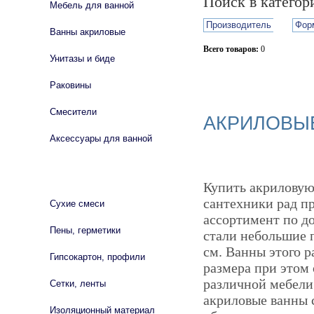
Поиск в катего
Мебель для ванной
Производитель
Фор
Ванны акриловые
Всего товаров:
0
Унитазы и биде
Сбросить фильтр
Раковины
Смесители
АКРИЛОВЫЕ
Аксессуары для ванной
СТРОЙМАТЕРИАЛЫ
Купить акриловую
сантехники рад п
Сухие смеси
ассортимент по д
Пены, герметики
стали небольшие 
см. Ванны этого р
Гипсокартон, профили
размера при этом
различной мебели
Сетки, ленты
акриловые ванны 
Изоляционный материал