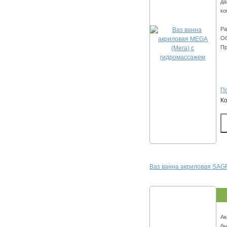
да
ко
Ра
Об
Пр
По
К
Bas ванна акриловая SAGR
Ак
бы