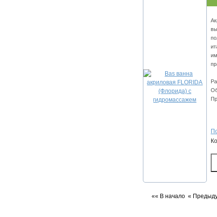
Ак
вы
по
ит
им
пр
Ра
Об
Пр
По
К
«« В начало
« Предыд