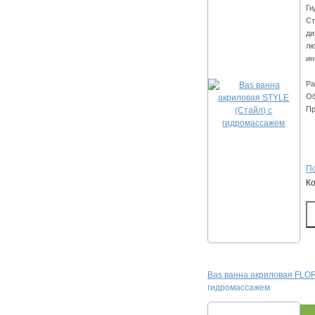
Ги
Ст
ди
лю
ин
Ра
Об
Пр
По
К
Bas ванна акриловая FLOR
гидромассажем