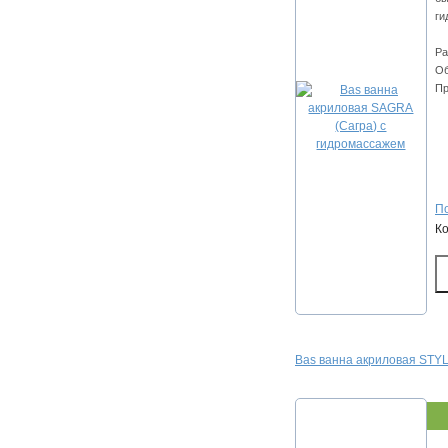
ги
Ра
Об
Пр
По
К
Bas ванна акриловая STYL