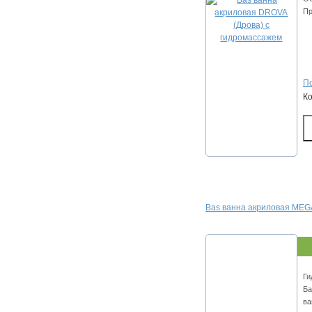
Пр
По
К
Bas ванна акриловая MEGA
Ги
Ба
ва