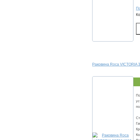
По
К
Раковина Roca VICTORIA 
По
ус
по
Ст
Га
Кр
Ко