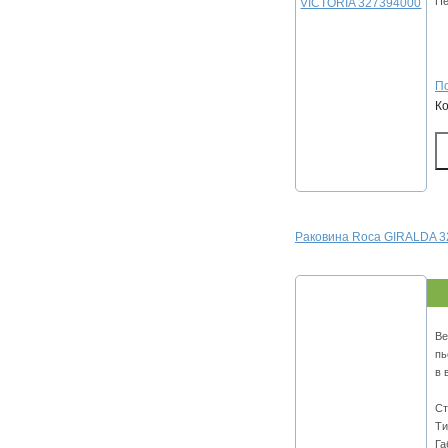
Пе
По
К
Раковина Roca GIRALDA 
Ве
пь
в 
Ст
Ти
Га