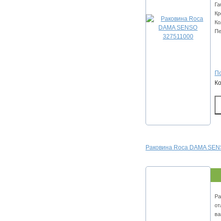
Га
Кр
Ко
Пе
По
К
Раковина Roca DAMA SEN
Ра
от
ва