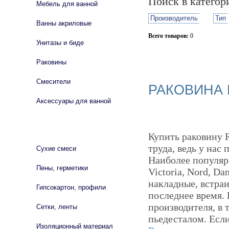
Поиск в катего
Мебель для ванной
Производитель
Тип
Ванны акриловые
Всего товаров:
0
Унитазы и биде
Сбросить фильтр
Раковины
Смесители
РАКОВИНА
Аксессуары для ванной
СТРОЙМАТЕРИАЛЫ
Купить раковину 
труда, ведь у нас
Сухие смеси
Наиболее популяр
Пены, герметики
Victoria, Nord, D
накладные, встраи
Гипсокартон, профили
последнее время. 
производителя, в 
Сетки, ленты
пьедесталом. Если
Изоляционный материал