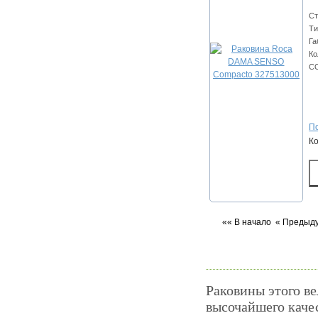
Ст
Ти
Га
Ко
C
По
К
«« В начало
« Предыд
Раковины этого ве
высочайшего качес