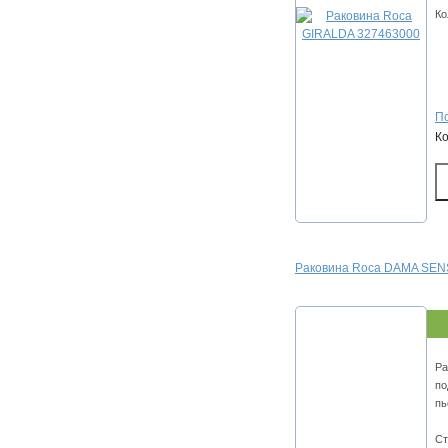
Ко
По
К
Раковина Roca DAMA SEN
Ра
по
пь
Ст