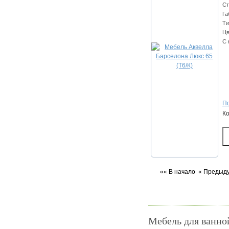
Ст
Га
Ти
Цв
С 
По
К
«« В начало
« Предыд
Мебель для ванно