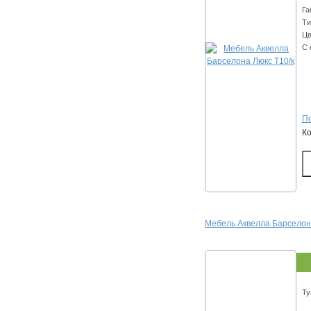
Га
Ти
Цв
С 
По
К
Мебель Аквелла Барселона
Ту