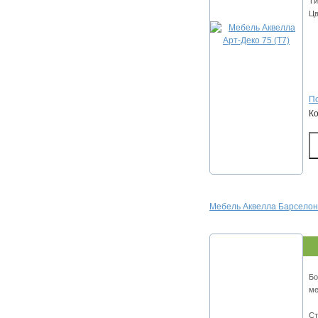
Ти
Цв
По
К
Мебель Аквелла Барселона
Бо
ме
Ст