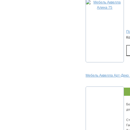
По
К
Мебель Аквелла Арт-Деко 
Бо
дл
Ст
Га