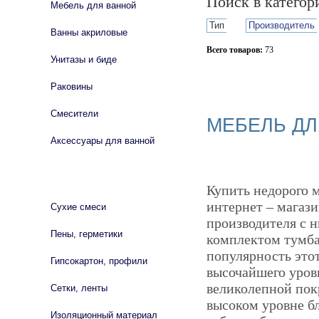
Поиск в катего
Мебель для ванной
Тип
Производитель
Ванны акриловые
Всего товаров:
73
Унитазы и биде
Сбросить фильтр
Раковины
Смесители
МЕБЕЛЬ ДЛ
Аксессуары для ванной
СТРОЙМАТЕРИАЛЫ
Купить недорого 
интернет – магази
Сухие смеси
производителя с 
Пены, герметики
комплектом тумба 
популярность этот
Гипсокартон, профили
высочайшего уров
великолепной покр
Сетки, ленты
высоком уровне б
Изоляционный материал