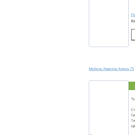
По
К
Мебель Аквелла Алина 75
Ту
Ст
Га
Ти
Цв