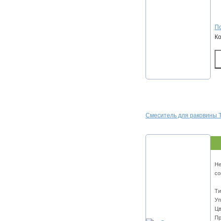
По
К
Смеситель для раковины T
Не
со
Ти
Уп
Цв
Пр