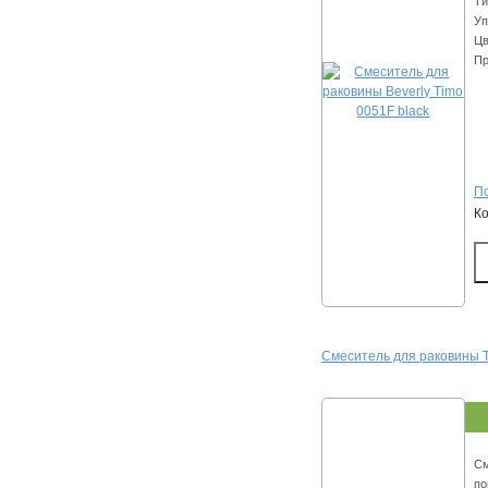
Ти
Уп
Цв
Пр
По
К
Смеситель для раковины T
См
по