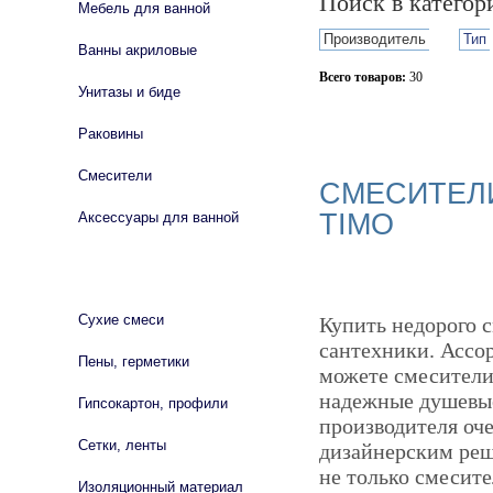
Поиск в катего
Мебель для ванной
Производитель
Тип
Ванны акриловые
Всего товаров:
30
Унитазы и биде
Сбросить фильтр
Раковины
Смесители
СМЕСИТЕЛИ
TIMO
Аксессуары для ванной
СТРОЙМАТЕРИАЛЫ
Сухие смеси
Купить недорого 
сантехники. Ассо
Пены, герметики
можете смесители 
надежные душевые
Гипсокартон, профили
производителя оч
Сетки, ленты
дизайнерским реш
не только смесите
Изоляционный материал