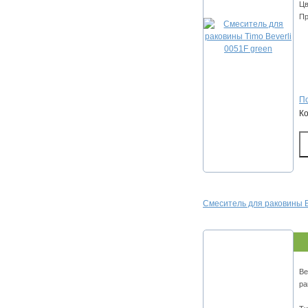
Цв
Пр
По
К
Смеситель для раковины B
Ве
ра