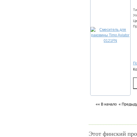
Ти
Уп
Цв
Пр
По
К
«« В начало
« Предыд
Этот финский про