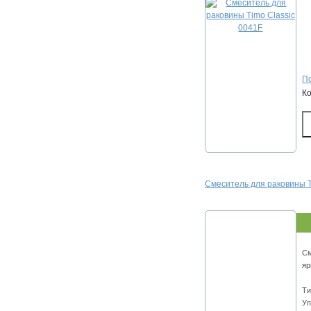
По
К
Смеситель для раковины T
См
яр
Ти
Уп