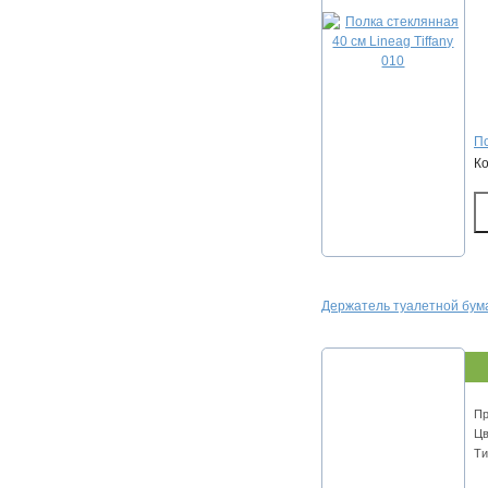
По
К
Держатель туалетной бумаг
Пр
Цв
Ти