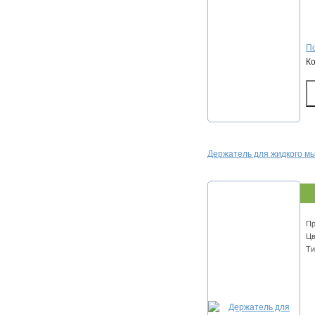
По
К
Держатель для жидкого мыл
Пр
Цв
Ти