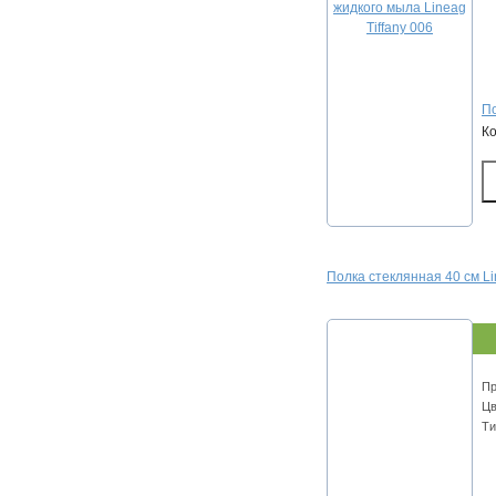
По
К
Полка стеклянная 40 см Li
Пр
Цв
Ти