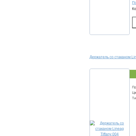
По
К
Держатель со стаканом Lin
Пр
Цв
Ти