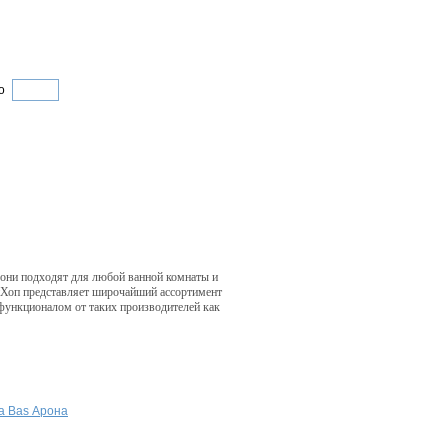
о
 они подходят для любой ванной комнаты и
пХоп представляет широчайший ассортимент
 функционалом от таких производителей как
а Bas Арона