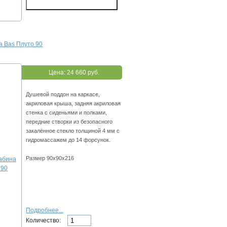
а Bas Плуто 90
Цена:
24 660 руб.
Душевой поддон на каркасе,
акриловая крыша, задняя акриловая
стенка с сиденьями и полками,
передние створки из безопасного
закалённое стекло толщиной 4 мм с
гидромассажем до 14 форсунок.
Размер 90х90х216
Подробнее...
Количество: