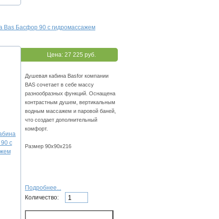
а Bas Басфор 90 с гидромассажем
Цена:
27 225 руб.
Душевая кабина Basfor компании
BAS сочетает в себе массу
разнообразных функций. Оснащена
контрастным душем, вертикальным
водным массажем и паровой баней,
что создает дополнительный
комфорт.
Размер 90х90х216
Подробнее...
Количество: