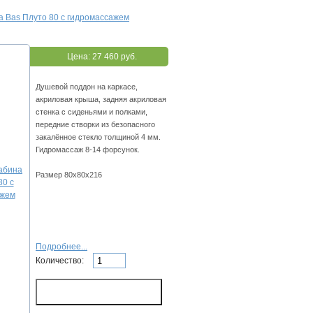
а Bas Плуто 80 с гидромассажем
Цена:
27 460 руб.
Душевой поддон на каркасе,
акриловая крыша, задняя акриловая
стенка с сиденьями и полками,
передние створки из безопасного
закалённое стекло толщиной 4 мм.
Гидромассаж 8-14 форсунок.
Размер 80х80х216
Подробнее...
Количество: