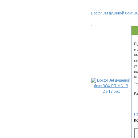
Doctor Jet душевой бокс B
Ги
в 
ст
ка
ус
ва
вы
то
Ра
По
К