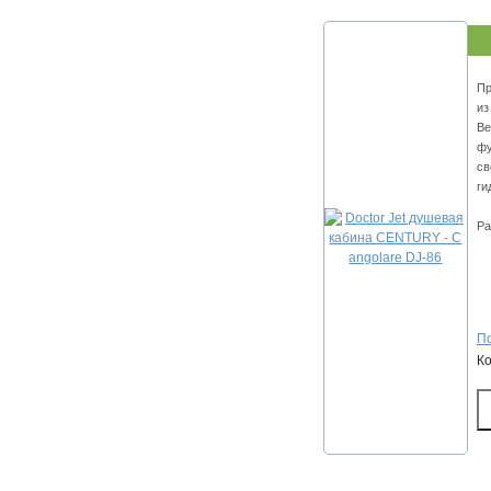
Пр
из
Ве
фу
св
ги
Ра
По
К