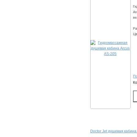
Ги
Ar
ве
Ра
Цв
По
К
Doctor Jet душевая кабин