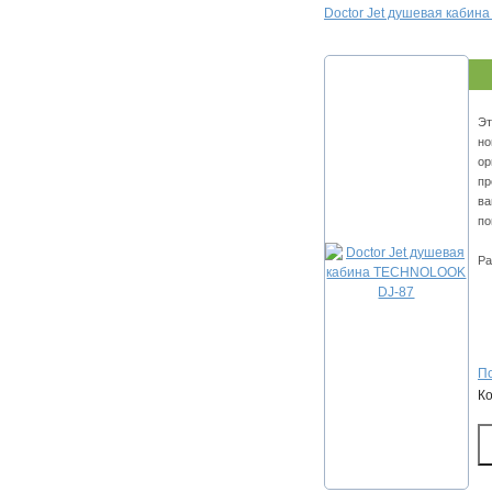
Doctor Jet душевая каби
Эт
но
ор
пр
ва
по
Ра
По
К