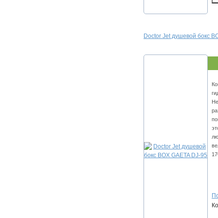
Doctor Jet душевой бокс 
Ко
ги
Не
ра
по
эт
лю
ве
17
По
К