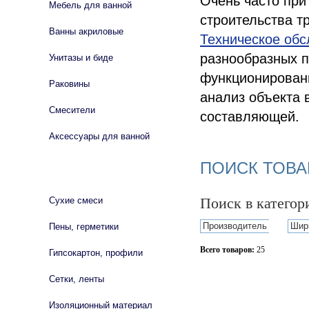
Очень часто при
Мебель для ванной
строительства т
Ванны акриловые
Техническое об
разнообразных п
Унитазы и биде
функционировани
Раковины
анализ объекта 
Смесители
составляющей.
Аксессуары для ванной
ПОИСК ТОВА
СТРОЙМАТЕРИАЛЫ
Поиск в катего
Сухие смеси
Производитель
Шир
Пены, герметики
Всего товаров:
25
Гипсокартон, профили
Сбросить фильтр
Сетки, ленты
Изоляционный материал