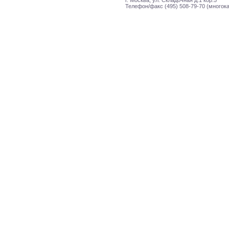
г. Москва, ул. Складочная д.1 кор.5
Телефон/факс (495) 508-79-70 (многок