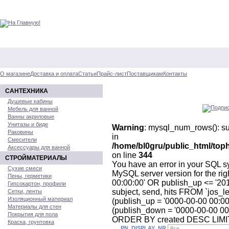
О магазине
Доставка и оплата
Статьи
Прайс-лист
Поставщикам
Контакты
САНТЕХНИКА
Душевые кабины
Мебель для ванной
Ванны акриловые
Унитазы и биде
Warning
: mysql_num_rows(): su
Раковины
in
Смесители
/home/bl0gru/public_html/top
Аксессуары для ванной
on line
344
СТРОЙМАТЕРИАЛЫ
You have an error in your SQL s
Сухие смеси
MySQL server version for the ri
Пены, герметики
00:00:00' OR publish_up <= '201
Гипсокартон, профили
subject, send, hits FROM `jos
Сетки, ленты
Изоляционный материал
(publish_up = '0000-00-00 00:0
Материалы для стен
(publish_down = '0000-00-00 00
Покрытия для пола
ORDER BY created DESC LIMIT
Краска, грунтовка
_PN_DISPLAY_NR