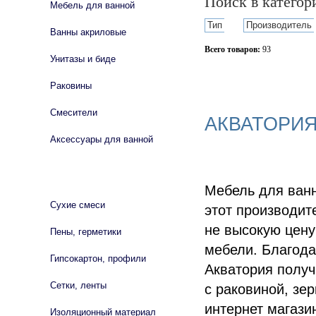
Поиск в катего
Мебель для ванной
Тип
Производитель
Ванны акриловые
Всего товаров:
93
Унитазы и биде
Сбросить фильтр
Раковины
Смесители
АКВАТОРИЯ
Аксессуары для ванной
СТРОЙМАТЕРИАЛЫ
Мебель для ванн
Сухие смеси
этот производит
не высокую цену
Пены, герметики
мебели. Благод
Гипсокартон, профили
Акватория получ
Сетки, ленты
с раковиной, зе
интернет магази
Изоляционный материал