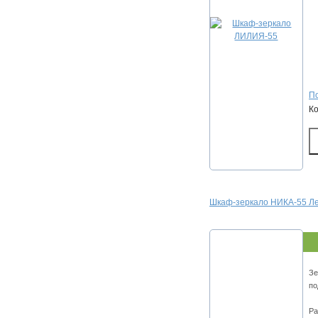
По
К
Шкаф-зеркало НИКА-55 Ле
Зе
по
Ра