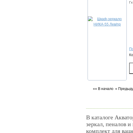
Гх
По
К
«« В начало
« Предыд
В каталоге Аквато
зеркал, пеналов и
комплект для ваш