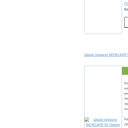
По
К
Шкаф-зеркало ВЕНЕЦИЯ-5
Кл
ко
ре
Ле
зе
по
Ра
(5