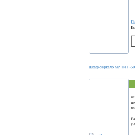
По
К
Шкаф-зеркало МИНИ Н-50
не
шк
ва
Ра
(5