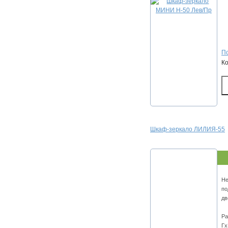
По
К
Шкаф-зеркало ЛИЛИЯ-55
Не
по
дв
Ра
Гх