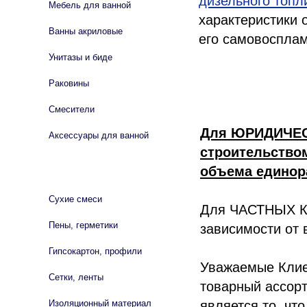
дизельного топл
Мебель для ванной
характеристики 
Ванны акриловые
его самовоспла
Унитазы и биде
Раковины
Смесители
Для ЮРИДИЧЕСК
Аксессуары для ванной
строительством
объема единор
СТРОЙМАТЕРИАЛЫ
Сухие смеси
Для ЧАСТНЫХ Кл
Пены, герметики
зависимости от 
Гипсокартон, профили
Уважаемые Клие
Сетки, ленты
товарный ассор
Изоляционный материал
является то, чт