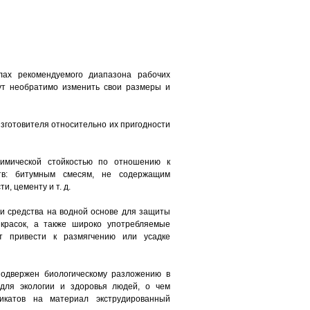
лах рекомендуемого диапазона рабочих
ут необратимо изменить свои размеры и
изготовителя относительно их пригодности
имической стойкостью по отношению к
тв: битумным смесям, не содержащим
, цементу и т. д.
и средства на водной основе для защиты
 красок, а также широко употребляемые
ут привести к размягчению или усадке
подвержен биологическому разложению в
для экологии и здоровья людей, о чем
икатов на материал экструдированный