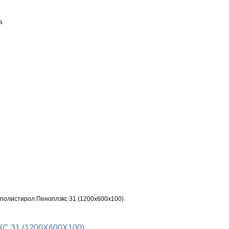
а
ПОСТАВЩИКАМ
КОНТАКТЫ
олистирол Пеноплэкс 31 (1200х600х100)
31 (1200Х600Х100)