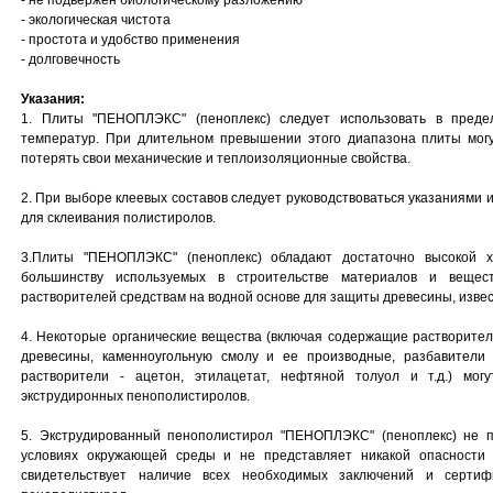
- не подвержен биологическому разложению
- экологическая чистота
- простота и удобство применения
- долговечность
Указания:
1. Плиты "ПЕНОПЛЭКС" (пеноплекс) следует использовать в преде
температур. При длительном превышении этого диапазона плиты мог
потерять свои механические и теплоизоляционные свойства.
2. При выборе клеевых составов следует руководствоваться указаниями 
для склеивания полистиролов.
3.Плиты "ПЕНОПЛЭКС" (пеноплекс) обладают достаточно высокой х
большинству используемых в строительстве материалов и вещес
растворителей средствам на водной основе для защиты древесины, извести
4. Некоторые органические вещества (включая содержащие растворител
древесины, каменноугольную смолу и ее производные, разбавители
растворители - ацетон, этилацетат, нефтяной толуол и т.д.) мог
экструдиронных пенополистиролов.
5. Экструдированный пенополистирол "ПЕНОПЛЭКС" (пеноплекс) не 
условиях окружающей среды и не представляет никакой опасности 
свидетельствует наличие всех необходимых заключений и сертиф