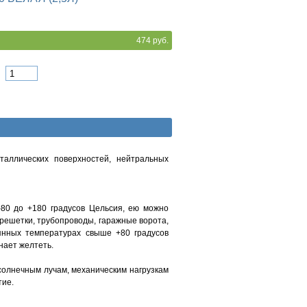
474 руб.
аллических поверхностей, нейтральных
-80 до +180 градусов Цельсия, ею можно
 решетки, трубопроводы, гаражные ворота,
оянных температурах свыше +80 градусов
инает желтеть.
солнечным лучам, механическим нагрузкам
тие.