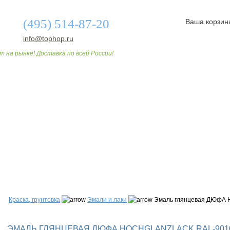
(495) 514-87-20
Ваша корзин
info@tophop.ru
т на рынке! Доставка по всей России!
О МАГАЗИНЕ
ДОСТАВКА И ОПЛАТА
СТАТЬИ
Краска, грунтовка
Эмали и лаки
Эмаль глянцевая ДЮфА 
ЭМАЛЬ ГЛЯНЦЕВАЯ ДЮФА HOCHGLANZLACK RAL-9010 