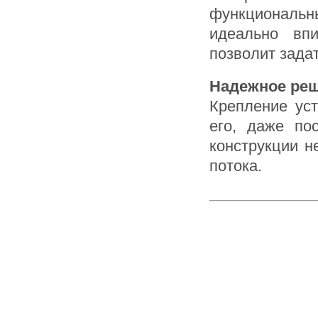
функциональ
идеально вп
позволит зада
Надежное реш
Крепление ус
его, даже по
конструкции н
потока.