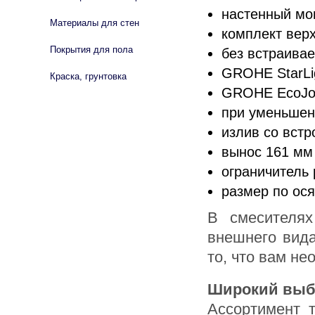
настенный мо
Материалы для стен
комплект верх
Покрытия для пола
без встраива
GROHE StarLi
Краска, грунтовка
GROHE EcoJoy
при уменьшен
излив со вст
вынос 161 мм
ограничитель 
размер по ос
В смесителях
внешнего вида
то, что вам не
Широкий выб
Ассортимент 