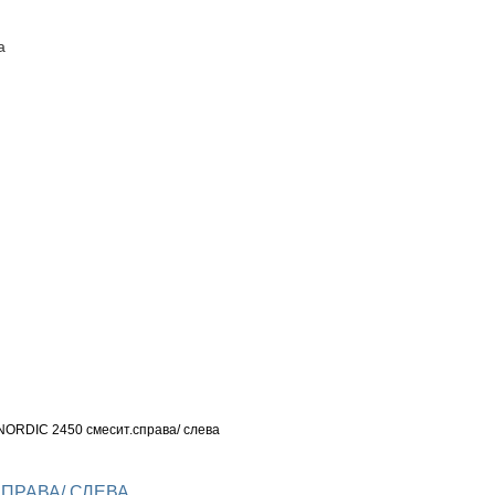
а
ПОСТАВЩИКАМ
КОНТАКТЫ
RDIC 2450 смесит.справа/ слева
ПРАВА/ СЛЕВА