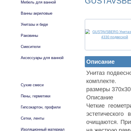
GUSTAVSBE
Мебель для ванной
Ванны акриловые
Унитазы и биде
Раковины
Смесители
Аксессуары для ванной
Описание
Унитаз подвесно
СТРОЙМАТЕРИАЛЫ
комплекте.
Сухие смеси
размеры 370х3
Пены, герметики
Описание
Четкие геомет
Гипсокартон, профили
эстетического 
Сетки, ленты
очищаются. При
на жесткую раму
Изоляционный материал