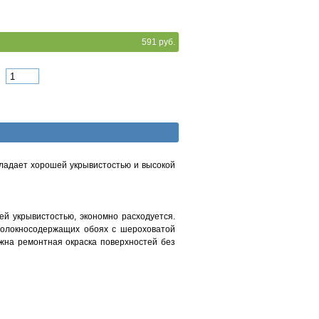
591 руб.
бладает хорошей укрывистостью и высокой
ей укрывистостью, экономно расходуется.
волокносодержащих обоях с шероховатой
ожна ремонтная окраска поверхностей без