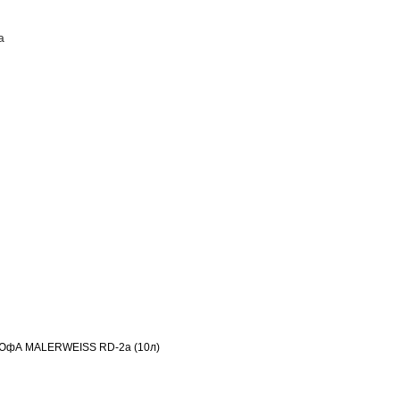
а
ПОСТАВЩИКАМ
КОНТАКТЫ
ДЮфА MALERWEISS RD-2а (10л)