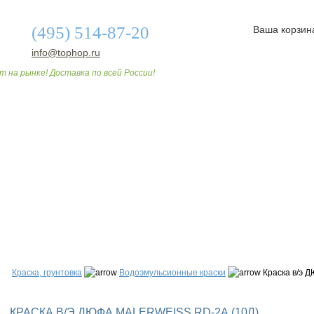
(495) 514-87-20
Ваша корзин
info@tophop.ru
т на рынке! Доставка по всей России!
О МАГАЗИНЕ
ДОСТАВКА И ОПЛАТА
СТАТЬИ
Краска, грунтовка
Водоэмульсионные краски
Краска в/э 
КРАСКА В/Э ДЮФА MALERWEISS RD-2А (10Л)