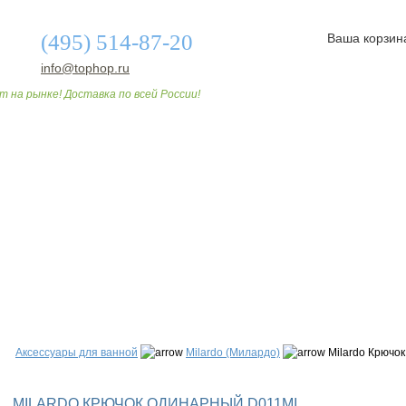
(495) 514-87-20
Ваша корзин
info@tophop.ru
т на рынке! Доставка по всей России!
О МАГАЗИНЕ
ДОСТАВКА И ОПЛАТА
СТАТЬИ
Аксессуары для ванной
Milardo (Милардо)
Milardo Крючо
MILARDO КРЮЧОК ОДИНАРНЫЙ D011MI