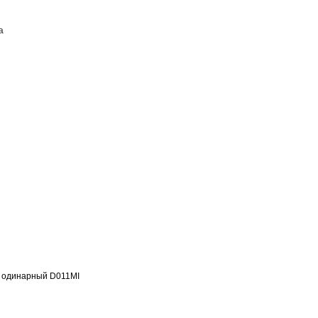
а
ПОСТАВЩИКАМ
КОНТАКТЫ
к одинарный D011MI