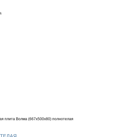
а
ПОСТАВЩИКАМ
КОНТАКТЫ
я плита Волма (667х500х80) полнотелая
ОТЕЛАЯ