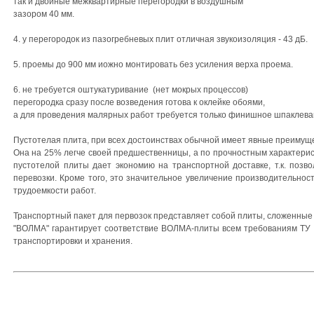
так и двойные межквартирные перегородки в воздушным
зазором 40 мм.
4. у перегородок из пазогребневых плит отличная звукоизоляция - 43 дБ.
5. проемы до 900 мм иожно монтировать без усиления верха проема.
6. не требуется оштукатуривание (нет мокрых процессов)
перегородка сразу после возведения готова к оклейке обоями,
а для проведения малярных работ требуется только финишное шпаклева
Пустотелая плита, при всех достоинствах обычной имеет явные преимущ
Она на 25% легче своей предшественницы, а по прочностным характерис
пустотелой плиты дает экономию на транспортной доставке, т.к. позв
перевозки. Кроме того, это значительное увеличение производительнос
трудоемкости работ.
Транспортный пакет для первозок представляет собой плиты, сложенные в
"ВОЛМА" гарантирует соответствие ВОЛМА-плиты всем требованиям ТУ в
транспортировки и хранения.