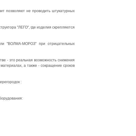
лит позволяют не проводить штукатурных
структора "ЛЕГО", где изделия скрепляются
или "ВОЛМА-МОРОЗ" при отрицательных
ве - это реальная возможность снижения
материалах, а также - сокращение сроков
регородок :
борудования: