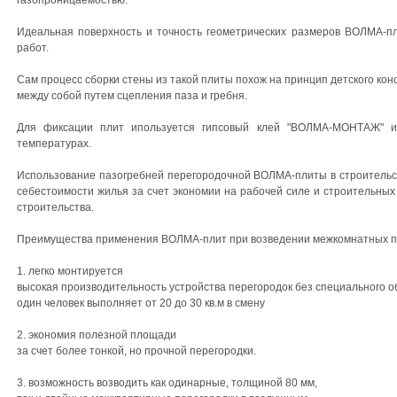
газопроницаемостью.
Идеальная поверхность и точность геометрических размеров ВОЛМА-п
работ.
Сам процесс сборки стены из такой плиты похож на принцип детского кон
между собой путем сцепления паза и гребня.
Для фиксации плит ипользуется гипсовый клей "ВОЛМА-МОНТАЖ" 
температурах.
Использование пазогребней перегородочной ВОЛМА-плиты в строительст
себестоимости жилья за счет экономии на рабочей силе и строительных 
строительства.
Преимущества применения ВОЛМА-плит при возведении межкомнатных пе
1. легко монтируется
высокая производительность устройства перегородок без специального о
один человек выполняет от 20 до 30 кв.м в смену
2. экономия полезной площади
за счет более тонкой, но прочной перегородки.
3. возможность возводить как одинарные, толщиной 80 мм,