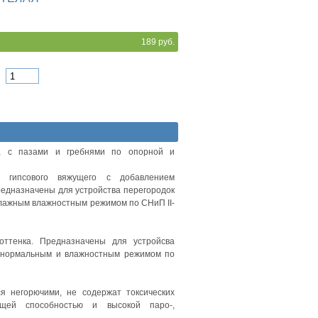
189 руб.
д, с пазами и гребнями по опорной и
з гипсового вяжущего с добавлением
едназначены для устройства перегородок
влажным влажностным режимом по СНиП II-
оттенка. Предназначены для устройсва
, нормальным и влажностным режимом по
ся негорючими, не содержат токсических
щей способностью и высокой паро-,