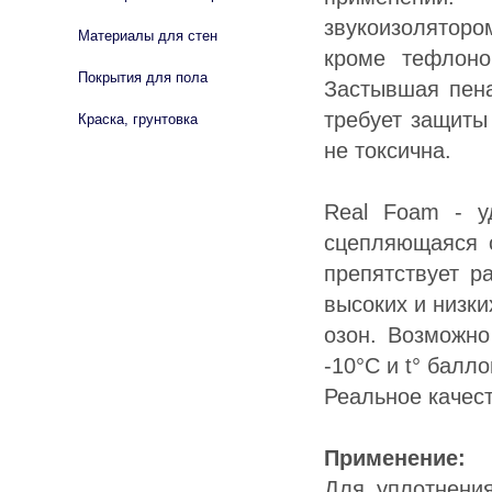
звукоизоляторо
Материалы для стен
кроме тефлоно
Покрытия для пола
Застывшая пена
требует защиты
Краска, грунтовка
не токсична.
Real Foam - у
сцепляющаяся с
препятствует р
высоких и низк
озон. Возможн
-10°С и t° балл
Реальное качест
Применение:
Для уплотнения