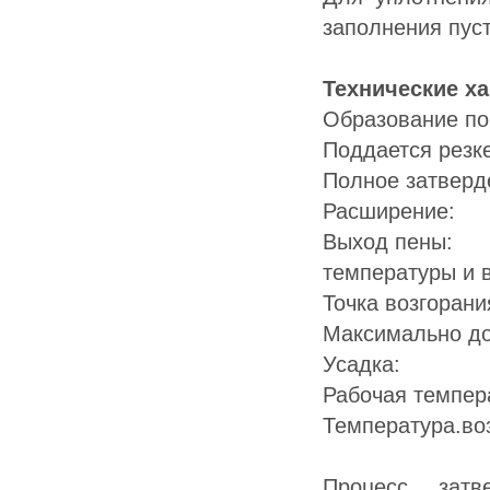
заполнения пуст
Технические ха
Образование п
Поддает
Полное затве
Расши
Выход пе
температуры и 
Точка воз
Максимально 
Усадк
Рабочая тем
Температура.во
Процесс затв