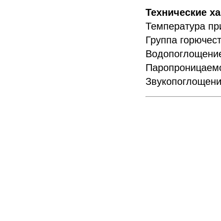
Технические ха
Температура п
Группа горюч
Водопоглоще
Паропроница
Звукопоглощ