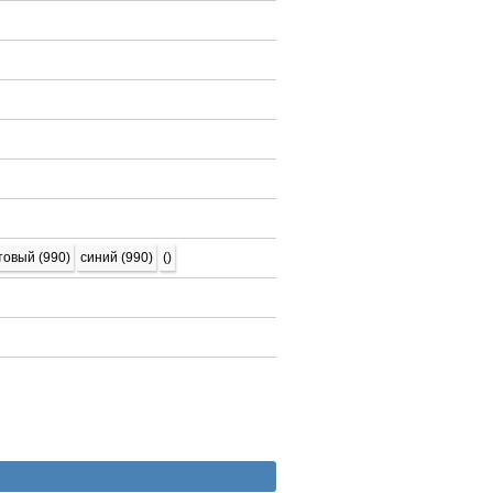
товый (990)
синий (990)
()