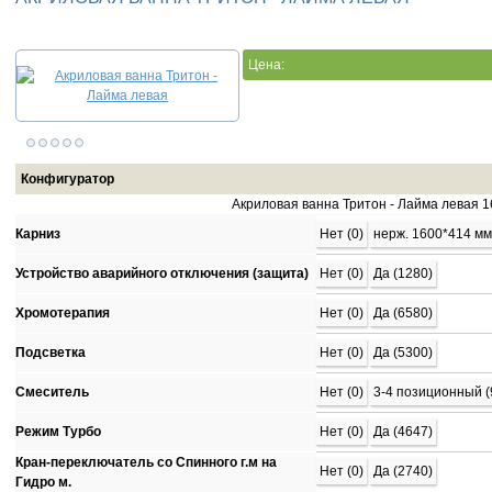
Цена:
Конфигуратор
Акриловая ванна Тритон - Лайма левая
1
Карниз
Нет (0)
нерж. 1600*414 мм
Устройство аварийного отключения (защита)
Нет (0)
Да (1280)
Хромотерапия
Нет (0)
Да (6580)
Подсветка
Нет (0)
Да (5300)
Смеситель
Нет (0)
3-4 позиционный (
Режим Турбо
Нет (0)
Да (4647)
Кран-переключатель со Спинного г.м на
Нет (0)
Да (2740)
Гидро м.