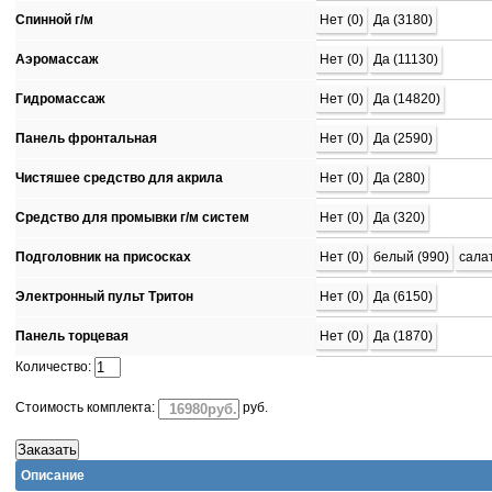
Спинной г/м
Нет (0)
Да (3180)
Аэромассаж
Нет (0)
Да (11130)
Гидромассаж
Нет (0)
Да (14820)
Панель фронтальная
Нет (0)
Да (2590)
Чистяшее средство для акрила
Нет (0)
Да (280)
Средство для промывки г/м систем
Нет (0)
Да (320)
Подголовник на присосках
Нет (0)
белый (990)
сала
Электронный пульт Тритон
Нет (0)
Да (6150)
Панель торцевая
Нет (0)
Да (1870)
Количество:
Стоимость комплекта:
руб.
Описание