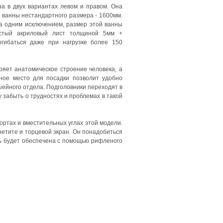
а в двух вариантах левом и правом. Она
 ванны нестандартного размера - 1600мм.
за одним исключением, размер этой ванны
лстый акриловый лист толщиной 5мм +
гибаться даже при нагрузке более 150
ряет анатомическое строение человека, а
нное место для посадки позволит удобно
ейного отдела. Подголовники переходят в
 забыть о трудностях и проблемах в такой
ртах и вместительных углах этой модели.
етите и торцевой экран. Он понадобиться
ть будет обеспечена с помощью рифленого