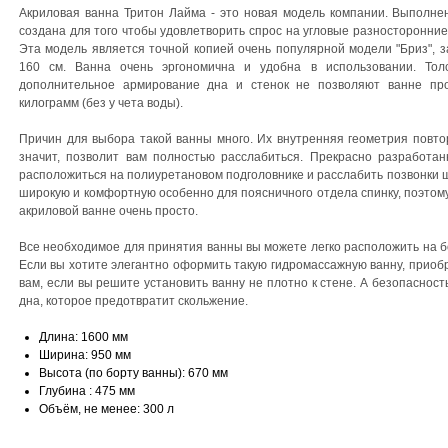
Акриловая ванна Тритон Лайма - это новая модель компании. Выполнен
создана для того чтобы удовлетворить спрос на угловые разносторонние
Эта модель является точной копией очень популярной модели "Бриз", 
160 см. Ванна очень эргономична и удобна в использовании. То
дополнительное армирование дна и стенок не позволяют ванне про
килограмм (без у чета воды).
Причин для выбора такой ванны много. Их внутренняя геометрия повто
значит, позволит вам полностью расслабиться. Прекрасно разработа
расположиться на полиуретановом подголовнике и расслабить позвонки ш
широкую и комфортную особенно для поясничного отдела спинку, поэтому
акриловой ванне очень просто.
Все необходимое для принятия ванны вы можете легко расположить на бо
Если вы хотите элегантно оформить такую гидромассажную ванну, приобр
вам, если вы решите установить ванну не плотно к стене. А безопаснос
дна, которое предотвратит скольжение.
Длина: 1600 мм
Ширина: 950 мм
Высота (по борту ванны): 670 мм
Глубина : 475 мм
Объём, не менее: 300 л