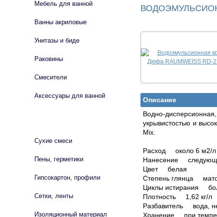
Мебель для ванной
ВОДОЭМУЛЬСИОНН
Ванны акриловые
Унитазы и биде
Раковины
Смесители
Аксессуары для ванной
Описание
Водно-дисперсионна
СТРОЙМАТЕРИАЛЫ
укрывистостью и высо
Mix.
Сухие смеси
Расход около 6 м2/л
Пены, герметики
Нанесение следующий
Цвет белая
Гипсокартон, профили
Степень глянца мат
Циклы истирания бо
Сетки, ленты
Плотность 1,62 кг/л
Разбавитель вода, н
Изоляционный материал
Хранение при темпер