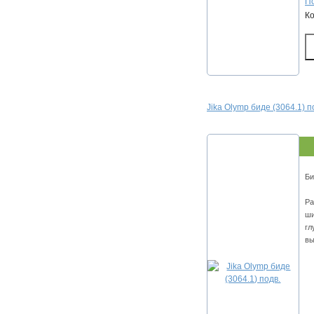
По
К
Jika Olymp биде (3064.1) п
Би
Ра
ши
гл
вы