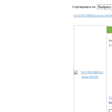
Сортировать по:
GUSTAVSBERG Биде BASI
Би
ус
По
К