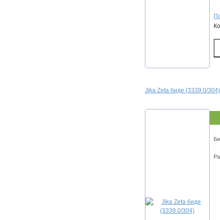
По
К
Jika Zeta биде (3339.0/304)
Би
Ра