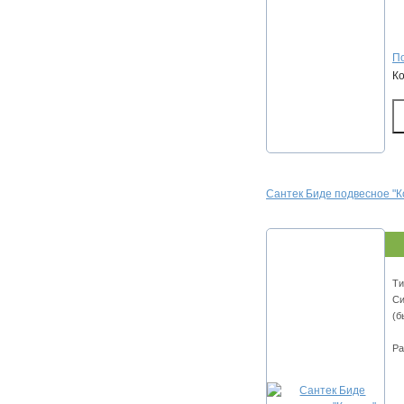
По
К
Сантек Биде подвесное "
Ти
Си
(б
Ра