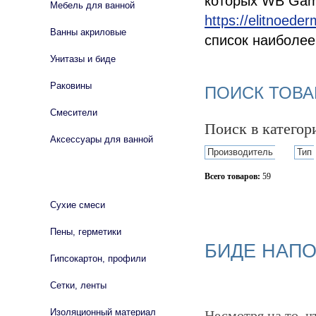
которых WB Gam
Мебель для ванной
https://elitnoede
Ванны акриловые
список наиболее
Унитазы и биде
Раковины
ПОИСК ТОВА
Смесители
Поиск в катего
Аксессуары для ванной
Производитель
Тип
СТРОЙМАТЕРИАЛЫ
Всего товаров:
59
Сбросить фильтр
Сухие смеси
Пены, герметики
БИДЕ НАП
Гипсокартон, профили
Сетки, ленты
Изоляционный материал
Несмотря на то, ч