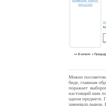
По
К
«« В начало
« Предыд
Можно посоветоват
биде, главным обр
поражает выбором
настоящий шик пос
одном предмете. П
завоевало рынок.