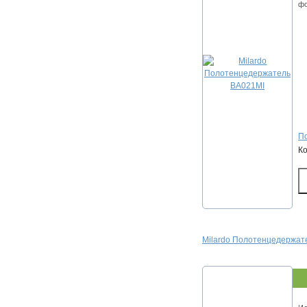
фо
По
К
Milardo Полотенцедержат