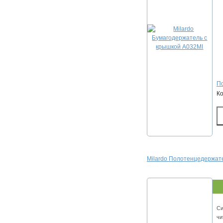
По
К
Milardo Полотенцедержат
Си
чи