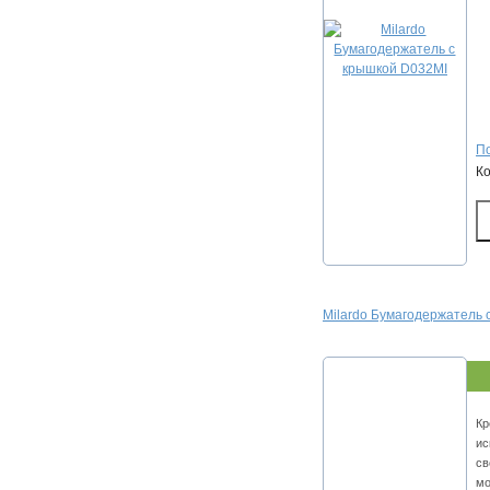
По
К
Milardo Бумагодержатель 
Кр
ис
св
мо