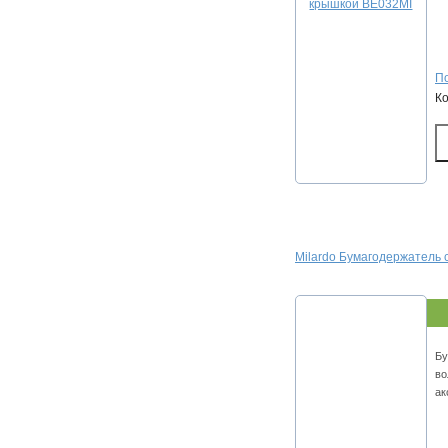
По
К
Milardo Бумагодержатель 
Бу
во
ак