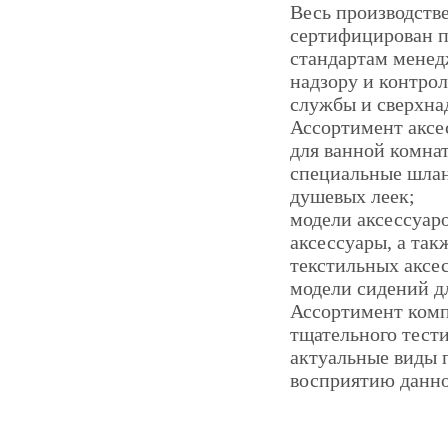
Весь производств
сертифицирован п
стандартам менед
надзору и контро
службы и сверхна
Ассортимент аксе
для ванной комнат
специальные шлан
душевых леек;
модели аксессуар
аксессуары, а так
текстильных аксес
модели сидений дл
Ассортимент комп
тщательного тест
актуальные виды 
восприятию данно