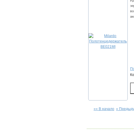
Ид
зе
во
ак
По
К
«« В начало
« Предыд