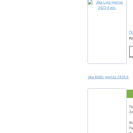
По
К
Jika Baltic унитаз 2428.6
Пр
Ze
Вы
Ра