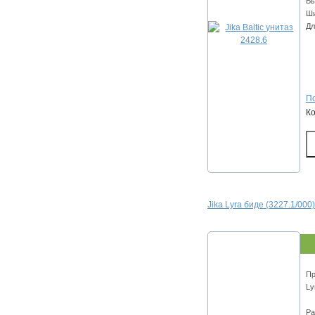
Вы
Ши
Дл
По
К
Jika Lyra биде (3227.1/000)
Пр
Ly
Ра