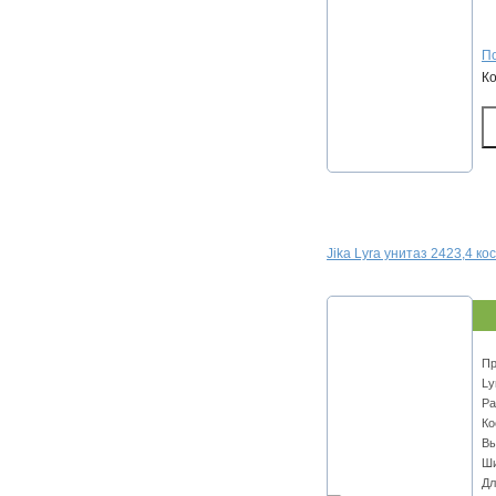
По
К
Jika Lyra унитаз 2423,4 кос
Пр
Ly
Ра
Ко
Вы
Ши
Дл