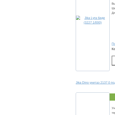
Вы
Ши
Дл
По
К
Jika Dino унитаз 2137.0 п
Ун
те