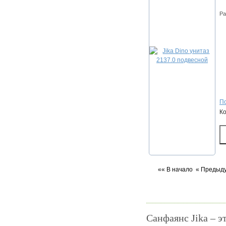
Ра
По
К
«« В начало
« Предыд
Cанфаянс Jika – э