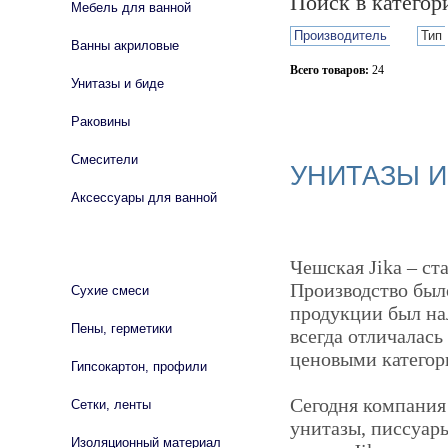
Поиск в катего
Мебель для ванной
Производитель
Тип
Ванны акриловые
Всего товаров:
24
Унитазы и биде
Сбросить фильтр
Раковины
Смесители
УНИТАЗЫ И 
Аксессуары для ванной
СТРОЙМАТЕРИАЛЫ
Чешская Jika – с
Производство был
Сухие смеси
продукции был нал
Пены, герметики
всегда отличалас
ценовыми категор
Гипсокартон, профили
Сегодня компания 
Сетки, ленты
унитазы, писсуары
Изоляционный материал